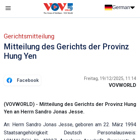
Nhảy đến nội dung
German
Menu trang chủ tiếng Đức
menu phụ tiếng Đức
Gerichtsmitteilung
Mitteilung des Gerichts der Provinz
Hung Yen
Freitag, 19/12/2025, 11:14
Facebook
VOVWORLD
(VOVWORLD) - Mitteilung des Gerichts der Provinz Hung
Yen an Herrn Sandro Jonas Jesse.
An: Herrn Sandro Jonas Jesse, geboren am 22. März 1994
Staatsangehörigkeit: Deutsch Personalausweis: