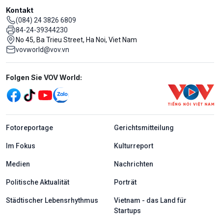
Kontakt
(084) 24 3826 6809
84-24-39344230
No 45, Ba Trieu Street, Ha Noi, Viet Nam
vovworld@vov.vn
Mạng xã hội
Folgen Sie VOV World:
menu footer tiếng Đức
Fotoreportage
Gerichtsmitteilung
Im Fokus
Kulturreport
Medien
Nachrichten
Politische Aktualität
Porträt
Städtischer Lebensrhythmus
Vietnam - das Land für
Startups