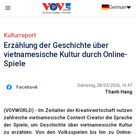
Nhảy đến nội dung
German
Menu trang chủ tiếng Đức
menu phụ tiếng Đức
Kulturreport
Erzählung der Geschichte über
vietnamesische Kultur durch Online-
Spiele
Samstag, 28/03/2026, 16:47
Facebook
Thanh Hang
(VOVWORLD) - Im Zeitalter der Kreativwirtschaft nutzen
zahlreiche vietnamesische Content Creator die Sprache
der Spiele, um Geschichte über vietnamesische Kultur
zu erzählen. Von den Volksspielen bis hin zu Online-