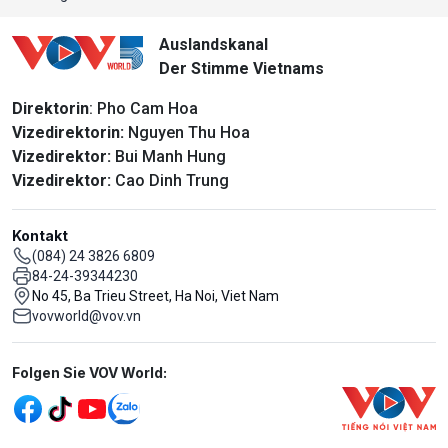
Auslandskanal
Der Stimme Vietnams
Direktorin
: Pho Cam Hoa
Vizedirektorin:
Nguyen Thu Hoa
Vizedirektor:
Bui Manh Hung
Vizedirektor:
Cao Dinh Trung
Kontakt
(084) 24 3826 6809
84-24-39344230
No 45, Ba Trieu Street, Ha Noi, Viet Nam
vovworld@vov.vn
Mạng xã hội
Folgen Sie VOV World: