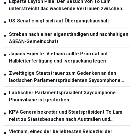
Experte Layton Pike: Der Besuch von To Lam
●
unterstreicht das wachsende Vertrauen zwischen
Vietnam und Australien
US-Senat einigt sich auf Übergangshaushalt
●
Streben nach einer eigenständigen und nachhaltigen
●
ASEAN-Gemeinschaft
Japans Experte: Vietnam sollte Priorität auf
●
Halbleiterfertigung und -verpackung legen
Zweitägige Staatstrauer zum Gedenken an den
●
laotischen Parlamentspräsidenten Saysomphone
Phomvihane
Laotischer Parlamentspräsident Xaysomphone
●
Phomvihane ist gestorben
KPV-Generalsekretär und Staatspräsident To Lam
●
reist zu Staatsbesuchen nach Australien und
Neuseeland
Vietnam, eines der beliebtesten Reiseziel der
●