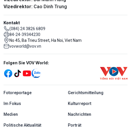
Vizedirektor:
Cao Dinh Trung
Kontakt
(084) 24 3826 6809
84-24-39344230
No 45, Ba Trieu Street, Ha Noi, Viet Nam
vovworld@vov.vn
Mạng xã hội
Folgen Sie VOV World:
menu footer tiếng Đức
Fotoreportage
Gerichtsmitteilung
Im Fokus
Kulturreport
Medien
Nachrichten
Politische Aktualität
Porträt