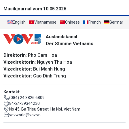
Musikjournal vom 10.05.2026
English
Vietnamese
Chinese
French
German
Auslandskanal
Der Stimme Vietnams
Direktorin
: Pho Cam Hoa
Vizedirektorin:
Nguyen Thu Hoa
Vizedirektor:
Bui Manh Hung
Vizedirektor:
Cao Dinh Trung
Kontakt
(084) 24 3826 6809
84-24-39344230
No 45, Ba Trieu Street, Ha Noi, Viet Nam
vovworld@vov.vn