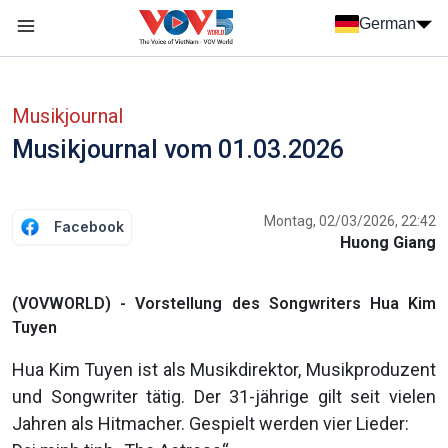
Nhảy đến nội dung
German
Menu trang chủ tiếng Đức
menu phụ tiếng Đức
Musikjournal
Musikjournal vom 01.03.2026
Montag, 02/03/2026, 22:42
Facebook
Huong Giang
(VOVWORLD) - Vorstellung des Songwriters Hua Kim
Tuyen
Hua Kim Tuyen ist als Musikdirektor, Musikproduzent
und Songwriter tätig. Der 31-jährige gilt seit vielen
Jahren als Hitmacher. Gespielt werden vier Lieder: