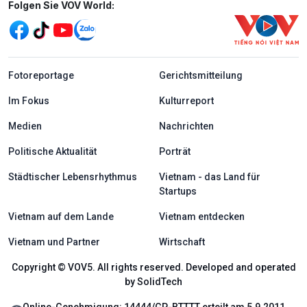
Mạng xã hội
Folgen Sie VOV World:
menu footer tiếng Đức
Fotoreportage
Gerichtsmitteilung
Im Fokus
Kulturreport
Medien
Nachrichten
Politische Aktualität
Porträt
Städtischer Lebensrhythmus
Vietnam - das Land für
Startups
Vietnam auf dem Lande
Vietnam entdecken
Vietnam und Partner
Wirtschaft
Copyright © VOV5. All rights reserved. Developed and operated
by SolidTech
Online-Genehmigung: 14444/GP-BTTTT erteilt am 5.9.2011