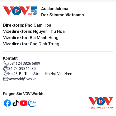
Auslandskanal
Der Stimme Vietnams
Direktorin
: Pho Cam Hoa
Vizedirektorin:
Nguyen Thu Hoa
Vizedirektor:
Bui Manh Hung
Vizedirektor:
Cao Dinh Trung
Kontakt
(084) 24 3826 6809
84-24-39344230
No 45, Ba Trieu Street, Ha Noi, Viet Nam
vovworld@vov.vn
Mạng xã hội
Folgen Sie VOV World: