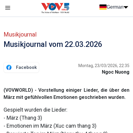
Nhảy đến nội dung
German
Menu trang chủ tiếng Đức
menu phụ tiếng Đức
Musikjournal
Musikjournal vom 22.03.2026
Montag, 23/03/2026, 22:35
Facebook
Ngoc Nuong
(VOVWORLD) - Vorstellung einiger Lieder, die über den
März mit gefühlvollen Emotionen geschrieben wurden.
Gespielt wurden die Lieder:
- März (Thang 3)
- Emotionen im März (Xuc cam thang 3)