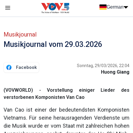
Nhảy đến nội dung
German
Menu trang chủ tiếng Đức
menu phụ tiếng Đức
Musikjournal
Musikjournal vom 29.03.2026
Sonntag, 29/03/2026, 22:04
Facebook
Huong Giang
(VOVWORLD) - Vorstellung einiger Lieder des
verstorbenen Komponisten Van Cao
Van Cao ist einer der bedeutendsten Komponisten
Vietnams. Für seine herausragenden Verdienste um
die Musik wurde er vom Staat mit zahlreichen hohen