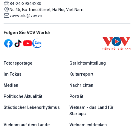
84-24-39344230
No 45, Ba Trieu Street, Ha Noi, Viet Nam
vovworld@vov.vn
Mạng xã hội
Folgen Sie VOV World:
menu footer tiếng Đức
Fotoreportage
Gerichtsmitteilung
Im Fokus
Kulturreport
Medien
Nachrichten
Politische Aktualität
Porträt
Städtischer Lebensrhythmus
Vietnam - das Land für
Startups
Vietnam auf dem Lande
Vietnam entdecken