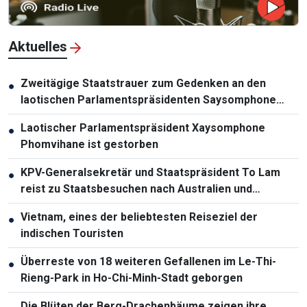
Aktuelles
Zweitägige Staatstrauer zum Gedenken an den
●
laotischen Parlamentspräsidenten Saysomphone
Phomvihane
Laotischer Parlamentspräsident Xaysomphone
●
Phomvihane ist gestorben
KPV-Generalsekretär und Staatspräsident To Lam
●
reist zu Staatsbesuchen nach Australien und
Neuseeland
Vietnam, eines der beliebtesten Reiseziel der
●
indischen Touristen
Überreste von 18 weiteren Gefallenen im Le-Thi-
●
Rieng-Park in Ho-Chi-Minh-Stadt geborgen
Die Blüten der Berg-Drachenbäume zeigen ihre