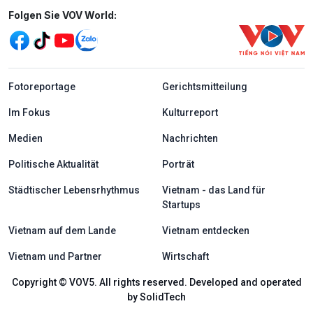
Mạng xã hội
Folgen Sie VOV World:
menu footer tiếng Đức
Fotoreportage
Gerichtsmitteilung
Im Fokus
Kulturreport
Medien
Nachrichten
Politische Aktualität
Porträt
Städtischer Lebensrhythmus
Vietnam - das Land für
Startups
Vietnam auf dem Lande
Vietnam entdecken
Vietnam und Partner
Wirtschaft
Copyright © VOV5. All rights reserved. Developed and operated
by SolidTech