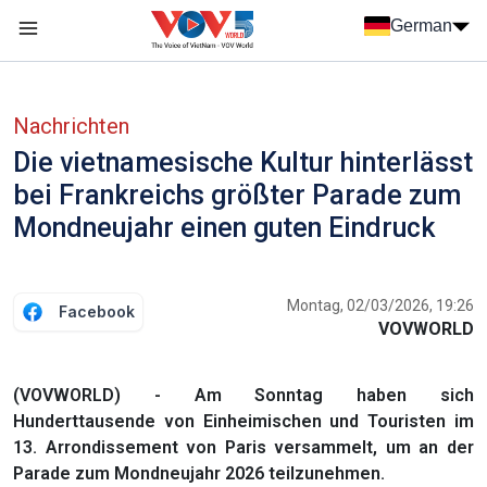
Nhảy đến nội dung
German
Menu trang chủ tiếng Đức
menu phụ tiếng Đức
Nachrichten
Die vietnamesische Kultur hinterlässt
bei Frankreichs größter Parade zum
Mondneujahr einen guten Eindruck
Montag, 02/03/2026, 19:26
Facebook
VOVWORLD
(VOVWORLD) - Am Sonntag haben sich
Hunderttausende von Einheimischen und Touristen im
13. Arrondissement von Paris versammelt, um an der
Parade zum Mondneujahr 2026 teilzunehmen.