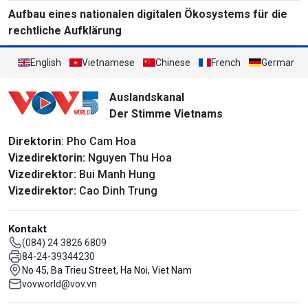
Aufbau eines nationalen digitalen Ökosystems für die
rechtliche Aufklärung
English
Vietnamese
Chinese
French
German
Auslandskanal
Der Stimme Vietnams
Direktorin
: Pho Cam Hoa
Vizedirektorin:
Nguyen Thu Hoa
Vizedirektor:
Bui Manh Hung
Vizedirektor:
Cao Dinh Trung
Kontakt
(084) 24 3826 6809
84-24-39344230
No 45, Ba Trieu Street, Ha Noi, Viet Nam
vovworld@vov.vn