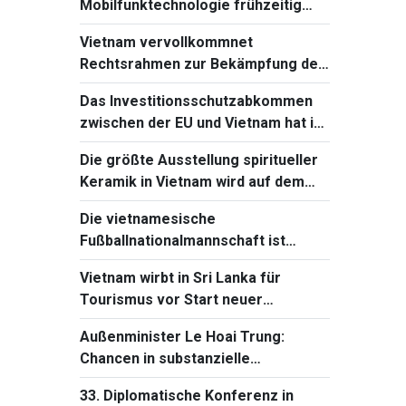
Mobilfunktechnologie frühzeitig
beherrschen und einführen
Vietnam vervollkommnet
Rechtsrahmen zur Bekämpfung der
Verbreitung von
Das Investitionsschutzabkommen
Massenvernichtungswaffen
zwischen der EU und Vietnam hat in
Frankreich einen neuen Fortschritt
Die größte Ausstellung spiritueller
Keramik in Vietnam wird auf dem
Ba-Den-Berg stattfinden
Die vietnamesische
Fußballnationalmannschaft ist
bereit für das Spiel gegen Singapur
Vietnam wirbt in Sri Lanka für
bei Südostasienmeisterschaft 2026
Tourismus vor Start neuer
Direktflüge
Außenminister Le Hoai Trung:
Chancen in substanzielle
Entwicklungsergebnisse
33. Diplomatische Konferenz in
verwandeln