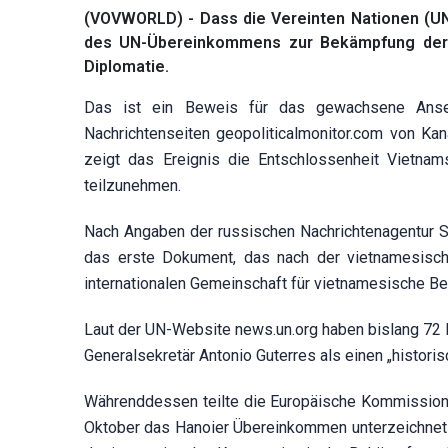
(VOVWORLD) - Dass die Vereinten Nationen (UN
des UN-Übereinkommens zur Bekämpfung der Cyb
Diplomatie.
Das ist ein Beweis für das gewachsene Ansehe
Nachrichtenseiten
geopoliticalmonitor.com
von Kan
zeigt das Ereignis die Entschlossenheit Vietnam
teilzunehmen.
Nach Angaben der russischen Nachrichtenagentur S
das erste Dokument, das nach der vietnamesisch
internationalen Gemeinschaft für vietnamesische Be
Laut der UN-Website
news.un.org
haben bislang 72 
Generalsekretär
Antonio Guterres als einen „historisc
Währenddessen teilte die Europäische Kommission m
Oktober das Hanoier Übereinkommen unterzeichnet h