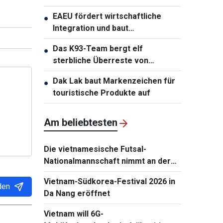
Russland
EAEU fördert wirtschaftliche
●
Integration und baut
Zusammenarbeit mit Partnern
Das K93-Team bergt elf
●
aus
sterbliche Überreste von
Gefallenen in An Giang
Dak Lak baut Markenzeichen für
●
touristische Produkte auf
Am beliebtesten
Die vietnamesische Futsal-
Nationalmannschaft nimmt an der
Continental Futsal Championship
Vietnam-Südkorea-Festival 2026 in
2026 teil
den
Da Nang eröffnet
Vietnam will 6G-