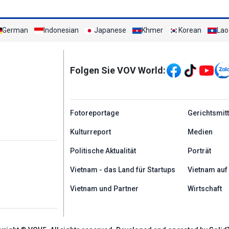
German
Indonesian
Japanese
Khmer
Korean
Lao
Mạng xã hội
Folgen Sie VOV World:
menu footer tiếng Đứ
Fotoreportage
Gerichtsmit
Kulturreport
Medien
Politische Aktualität
Porträt
Vietnam - das Land für Startups
Vietnam auf
Vietnam und Partner
Wirtschaft