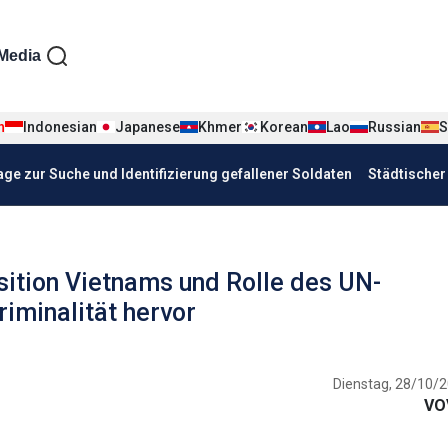
iện tiếng Đức
Media
n
Indonesian
Japanese
Khmer
Korean
Lao
Russian
S
age zur Suche und Identifizierung gefallener Soldaten
Städtische
sition Vietnams und Rolle des UN-
minalität hervor
Dienstag, 28/10/2
VO