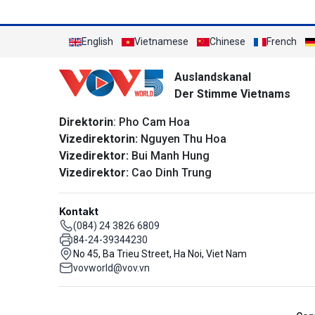
English
Vietnamese
Chinese
French
Auslandskanal
Der Stimme Vietnams
Direktorin
: Pho Cam Hoa
Vizedirektorin:
Nguyen Thu Hoa
Vizedirektor:
Bui Manh Hung
Vizedirektor:
Cao Dinh Trung
Kontakt
(084) 24 3826 6809
84-24-39344230
No 45, Ba Trieu Street, Ha Noi, Viet Nam
vovworld@vov.vn