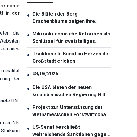
eremonie
t in der
Die Blüten der Berg-
●
Drachenbäume zeigen ihre
leuchtenden Farben über der Ha-
eten die
Mikroökonomische Reformen als
●
Long-Bucht
 Websiten
Schlüssel für zweistelliges
Wachstum
overnance
Traditionelle Kunst im Herzen der
●
Großstadt erleben
minalität
08/08/2026
●
nnung der
Die USA bieten der neuen
●
kolumbianischen Regierung Hilfe
hnete UN-
in Höhe von einer Milliarde Dollar
Projekt zur Unterstützung der
●
an
vietnamesischen Forstwirtschaft
gestartet
am am 25.
US-Senat beschließt
●
 Stärkung
weitreichende Sanktionen gegen