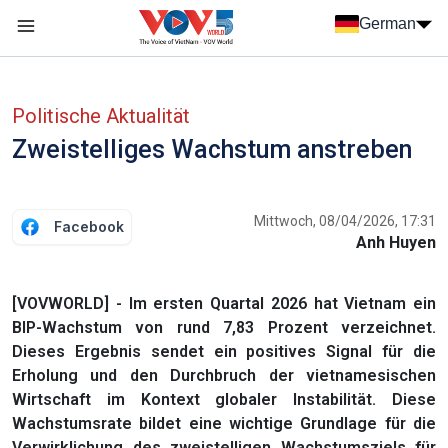
Nhảy đến nội dung
German
Menu trang chủ tiếng Đức
menu phụ tiếng Đức
Politische Aktualität
Zweistelliges Wachstum anstreben
Mittwoch, 08/04/2026, 17:31
Facebook
Anh Huyen
[VOVWORLD] - Im ersten Quartal 2026 hat Vietnam ein
BIP-Wachstum von rund 7,83 Prozent verzeichnet.
Dieses Ergebnis sendet ein positives Signal für die
Erholung und den Durchbruch der vietnamesischen
Wirtschaft im Kontext globaler Instabilität. Diese
Wachstumsrate bildet eine wichtige Grundlage für die
Verwirklichung des zweistelligen Wachstumsziels für