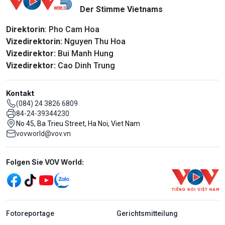
Der Stimme Vietnams
Direktorin
: Pho Cam Hoa
Vizedirektorin:
Nguyen Thu Hoa
Vizedirektor:
Bui Manh Hung
Vizedirektor:
Cao Dinh Trung
Kontakt
(084) 24 3826 6809
84-24-39344230
No 45, Ba Trieu Street, Ha Noi, Viet Nam
vovworld@vov.vn
Mạng xã hội
Folgen Sie VOV World:
menu footer tiếng Đức
Fotoreportage
Gerichtsmitteilung