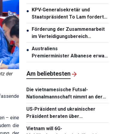
zweistelligen Wachstums
KPV-Generalsekretär und
●
Staatspräsident To Lam fordert
die Erneuerung der
Förderung der Zusammenarbeit
●
Infrastrukturplanung
im Verteidigungsbereich
zwischen Vietnam und Malaysia
Australiens
●
Premierminister Albanese erwartet
den Besuch von KPV-
Generalsekretär und
Am beliebtesten
tz der
Staatspräsident To Lam
Die vietnamesische Futsal-
mfassende
Nationalmannschaft nimmt an der
Continental Futsal Championship
US-Präsident und ukrainischer
2026 teil
Präsident beraten über
en – eine
Wiederaufnahme von
zudem die
Vietnam will 6G-
Verhandlungen mit Russland
rung der