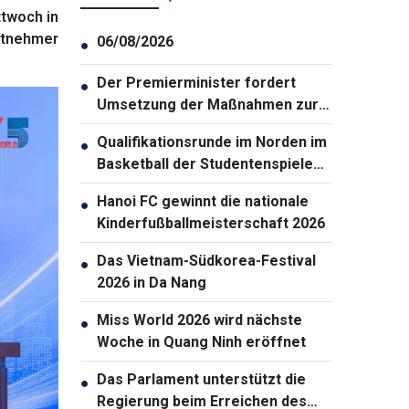
twoch in
itnehmer
06/08/2026
●
Der Premierminister fordert
●
Umsetzung der Maßnahmen zur
Gewährleistung der
Qualifikationsrunde im Norden im
●
Cybersicherheit
Basketball der Studentenspiele
2026 eröffnet
Hanoi FC gewinnt die nationale
●
Kinderfußballmeisterschaft 2026
Das Vietnam-Südkorea-Festival
●
2026 in Da Nang
Miss World 2026 wird nächste
●
Woche in Quang Ninh eröffnet
Das Parlament unterstützt die
●
Regierung beim Erreichen des