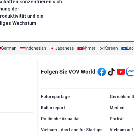
chaften konzentrieren sich
hung der
roduktivität und ein
lliges Wachstum
German
Indonesian
Japanese
Khmer
Korean
Lao
Mạng xã hội
Folgen Sie VOV World:
menu footer tiếng Đứ
Fotoreportage
Gerichtsmit
Kulturreport
Medien
Politische Aktualität
Porträt
Vietnam - das Land für Startups
Vietnam auf