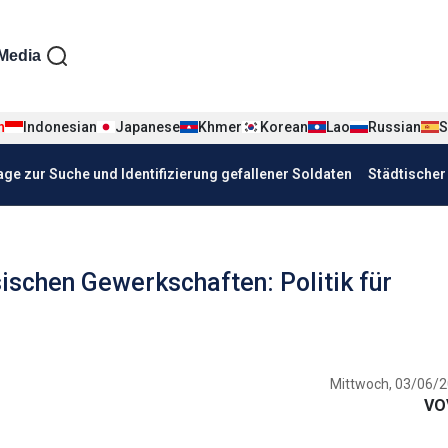
iện tiếng Đức
Media
n
Indonesian
Japanese
Khmer
Korean
Lao
Russian
S
age zur Suche und Identifizierung gefallener Soldaten
Städtische
schen Gewerkschaften: Politik für
Mittwoch, 03/06/2
VO