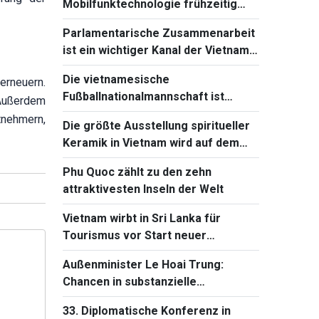
Mobilfunktechnologie frühzeitig
beherrschen und einführen
Parlamentarische Zusammenarbeit
ist ein wichtiger Kanal der Vietnam-
Kambodscha-Beziehungen
Die vietnamesische
erneuern.
Fußballnationalmannschaft ist
 Außerdem
bereit für das Spiel gegen Singapur
tnehmern,
Die größte Ausstellung spiritueller
bei Südostasienmeisterschaft 2026
Keramik in Vietnam wird auf dem
Ba-Den-Berg stattfinden
Phu Quoc zählt zu den zehn
attraktivesten Inseln der Welt
Vietnam wirbt in Sri Lanka für
Tourismus vor Start neuer
Direktflüge
Außenminister Le Hoai Trung:
Chancen in substanzielle
Entwicklungsergebnisse
33. Diplomatische Konferenz in
verwandeln