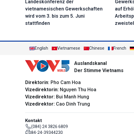
Gewerks
Landeskonferenz der
auf Erhö
vietnamesischen Gewerkschaften
Arbeitsp
wird vom 3. bis zum 5. Juni
zweiste
stattfinden
English
Vietnamese
Chinese
French
Auslandskanal
Der Stimme Vietnams
Direktorin
: Pho Cam Hoa
Vizedirektorin:
Nguyen Thu Hoa
Vizedirektor:
Bui Manh Hung
Vizedirektor:
Cao Dinh Trung
Kontakt
(084) 24 3826 6809
84-24-39344230