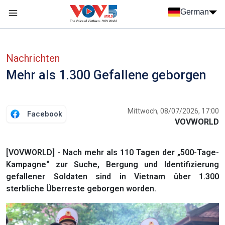
Nhảy đến nội dung
German
Menu trang chủ tiếng Đức
menu phụ tiếng Đức
Nachrichten
Mehr als 1.300 Gefallene geborgen
Mittwoch, 08/07/2026, 17:00
Facebook
VOVWORLD
[VOVWORLD] - Nach mehr als 110 Tagen der „500-Tage-
Kampagne“ zur Suche, Bergung und Identifizierung
gefallener Soldaten sind in Vietnam über 1.300
sterbliche Überreste geborgen worden.