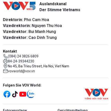
Auslandskanal
Der Stimme Vietnams
Direktorin
: Pho Cam Hoa
Vizedirektorin:
Nguyen Thu Hoa
Vizedirektor:
Bui Manh Hung
Vizedirektor:
Cao Dinh Trung
Kontakt
(084) 24 3826 6809
84-24-39344230
No 45, Ba Trieu Street, Ha Noi, Viet Nam
vovworld@vov.vn
Mạng xã hội
Folgen Sie VOV World:
menu footer tiếng Đức
Fotoreportage
Gerichtsmitteilung