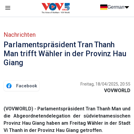
Nhảy đến nội dung
German
Menu trang chủ tiếng Đức
menu phụ tiếng Đức
Nachrichten
Parlamentspräsident Tran Thanh
Man trifft Wähler in der Provinz Hau
Giang
Freitag, 18/04/2025, 20:55
Facebook
VOVWORLD
(VOVWORLD) - Parlamentspräsident Tran Thanh Man und
die Abgeordnetendelegation der südvietnamesischen
Provinz Hau Giang haben am Freitag Wähler in der Stadt
Vi Thanh in der Provinz Hau Giang getroffen.