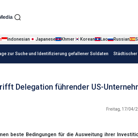
iện tiếng Đức
Media
n
Indonesian
Japanese
Khmer
Korean
Lao
Russian
S
age zur Suche und Identifizierung gefallener Soldaten
Städtische
rifft Delegation führender US-Unterne
Freitag, 17/04/2
men beste Bedingungen für die Ausweitung ihrer Investiti