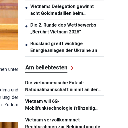
Gruppenerster ins Halbfinale ein
Vietnams Delegation gewinnt
●
acht Goldmedaillen beim
Internationalen Musikfestival
Die 2. Runde des Wettbewerbs
●
„Berührt Vietnam 2026“
Russland greift wichtige
●
Energieanlagen der Ukraine an
Am beliebtesten
men unter
Die vietnamesische Futsal-
Nationalmannschaft nimmt an der
klima und
Continental Futsal Championship
klung der
Vietnam will 6G-
2026 teil
en. Zudem
Mobilfunktechnologie frühzeitig
beherrschen und einführen
Vietnam vervollkommnet
Rechtsrahmen zur Bekämpfung der