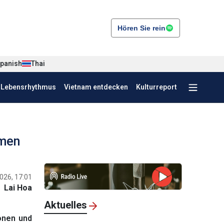
Hören Sie rein
panish
Thai
r Lebensrhythmus
Vietnam entdecken
Kulturreport
hmen
026, 17:01
Lai Hoa
Aktuelles
onen und