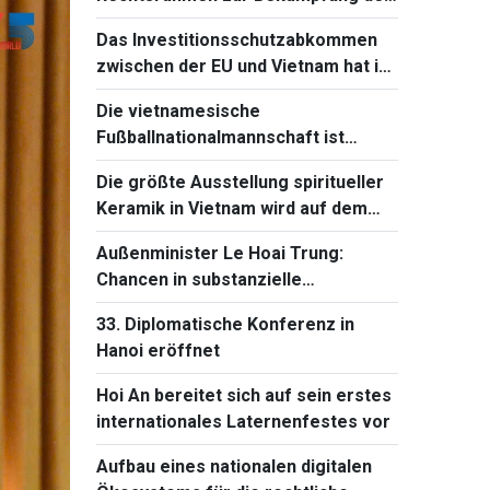
Verbreitung von
Das Investitionsschutzabkommen
Massenvernichtungswaffen
zwischen der EU und Vietnam hat in
Frankreich einen neuen Fortschritt
Die vietnamesische
Fußballnationalmannschaft ist
bereit für das Spiel gegen Singapur
Die größte Ausstellung spiritueller
bei Südostasienmeisterschaft 2026
Keramik in Vietnam wird auf dem
Ba-Den-Berg stattfinden
Außenminister Le Hoai Trung:
Chancen in substanzielle
Entwicklungsergebnisse
33. Diplomatische Konferenz in
verwandeln
Hanoi eröffnet
Hoi An bereitet sich auf sein erstes
internationales Laternenfestes vor
Aufbau eines nationalen digitalen