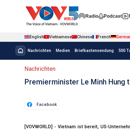
Nhảy đến nội dung
Đa phương t
Radio
Podcast
English
Vietnamese
Chinese
French
Germa
Menu trang chủ tiếng Đức
Nachrichten
Medien
Briefkastensendung
500 T
menu phụ tiếng Đức
Nachrichten
Premierminister Le Minh Hung t
Facebook
[VOVWORLD] - Vietnam ist bereit, US-Unterneh