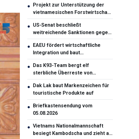
Projekt zur Unterstützung der
●
vietnamesischen Forstwirtschaft
gestartet
US-Senat beschließt
●
weitreichende Sanktionen gegen
Russland
EAEU fördert wirtschaftliche
●
Integration und baut
Zusammenarbeit mit Partnern
Das K93-Team bergt elf
●
aus
sterbliche Überreste von
Gefallenen in An Giang
Dak Lak baut Markenzeichen für
●
touristische Produkte auf
Briefkastensendung vom
●
05.08.2026
Vietnams Nationalmannschaft
●
besiegt Kambodscha und zieht als