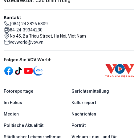
Vizedirektor:
Cao Dinh Trung
Kontakt
(084) 24 3826 6809
84-24-39344230
No 45, Ba Trieu Street, Ha Noi, Viet Nam
vovworld@vov.vn
Mạng xã hội
Folgen Sie VOV World:
menu footer tiếng Đức
Fotoreportage
Gerichtsmitteilung
Im Fokus
Kulturreport
Medien
Nachrichten
Politische Aktualität
Porträt
Städtischer Lebensrhythmus
Vietnam - das Land für