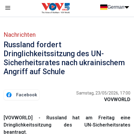
Nhảy đến nội dung
German
Menu trang chủ tiếng Đức
menu phụ tiếng Đức
Nachrichten
Russland fordert
Dringlichkeitssitzung des UN-
Sicherheitsrates nach ukrainischem
Angriff auf Schule
Samstag, 23/05/2026, 17:00
Facebook
VOVWORLD
[VOVWORLD] - Russland hat am Freitag eine
Dringlichkeitssitzung des UN-Sicherheitsrates
beantragt.