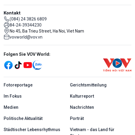
Kontakt
(084) 24 3826 6809
84-24-39344230
No 45, Ba Trieu Street, Ha Noi, Viet Nam
vovworld@vov.vn
Mạng xã hội
Folgen Sie VOV World:
menu footer tiếng Đức
Fotoreportage
Gerichtsmitteilung
Im Fokus
Kulturreport
Medien
Nachrichten
Politische Aktualität
Porträt
Städtischer Lebensrhythmus
Vietnam - das Land für