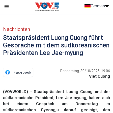
Nhảy đến nội dung
German
Menu trang chủ tiếng Đức
menu phụ tiếng Đức
Nachrichten
Staatspräsident Luong Cuong führt
Gespräche mit dem südkoreanischen
Präsidenten Lee Jae-myung
Donnerstag, 30/10/2025, 19:06
Facebook
Viet Cuong
(VOVWORLD) - Staatspräsident Luong Cuong und der
südkoreanische Präsident, Lee Jae-myung, haben sich
bei einem Gespräch am Donnerstag im
südkoreanischen Gyeongju darauf geeinigt, den