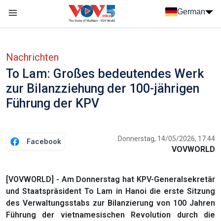
Nhảy đến nội dung
German
Menu trang chủ tiếng Đức
menu phụ tiếng Đức
Nachrichten
To Lam: Großes bedeutendes Werk
zur Bilanzziehung der 100-jährigen
Führung der KPV
Donnerstag, 14/05/2026, 17:44
Facebook
VOVWORLD
[VOVWORLD] - Am Donnerstag hat KPV-Generalsekretär
und Staatspräsident To Lam in Hanoi die erste Sitzung
des Verwaltungsstabs zur Bilanzierung von 100 Jahren
Führung der vietnamesischen Revolution durch die