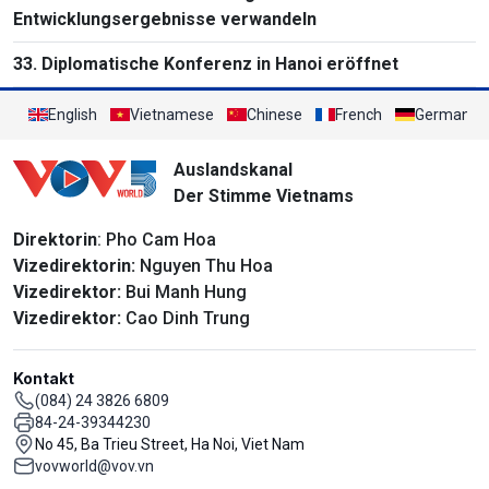
Entwicklungsergebnisse verwandeln
33. Diplomatische Konferenz in Hanoi eröffnet
English
Vietnamese
Chinese
French
German
Auslandskanal
Der Stimme Vietnams
Direktorin
: Pho Cam Hoa
Vizedirektorin:
Nguyen Thu Hoa
Vizedirektor:
Bui Manh Hung
Vizedirektor:
Cao Dinh Trung
Kontakt
(084) 24 3826 6809
84-24-39344230
No 45, Ba Trieu Street, Ha Noi, Viet Nam
vovworld@vov.vn