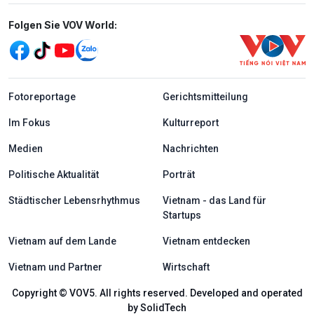
Mạng xã hội
Folgen Sie VOV World:
menu footer tiếng Đức
Fotoreportage
Gerichtsmitteilung
Im Fokus
Kulturreport
Medien
Nachrichten
Politische Aktualität
Porträt
Städtischer Lebensrhythmus
Vietnam - das Land für
Startups
Vietnam auf dem Lande
Vietnam entdecken
Vietnam und Partner
Wirtschaft
Copyright © VOV5. All rights reserved. Developed and operated
by SolidTech