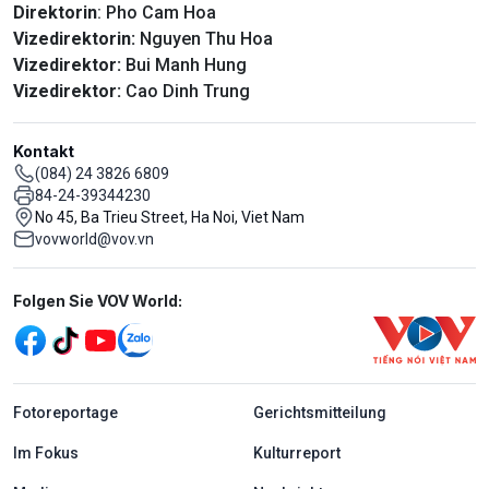
Direktorin
: Pho Cam Hoa
Vizedirektorin:
Nguyen Thu Hoa
Vizedirektor:
Bui Manh Hung
Vizedirektor:
Cao Dinh Trung
Kontakt
(084) 24 3826 6809
84-24-39344230
No 45, Ba Trieu Street, Ha Noi, Viet Nam
vovworld@vov.vn
Mạng xã hội
Folgen Sie VOV World:
menu footer tiếng Đức
Fotoreportage
Gerichtsmitteilung
Im Fokus
Kulturreport