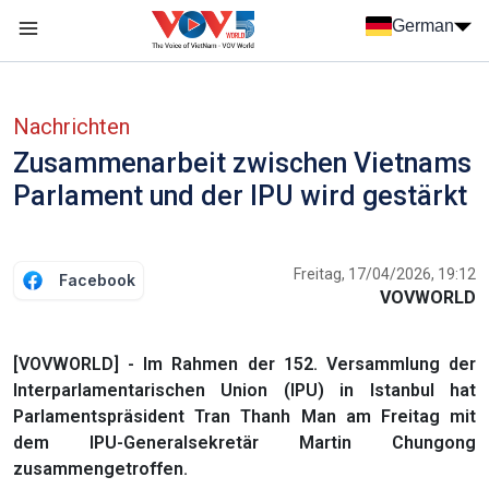
Nhảy đến nội dung
German
Menu trang chủ tiếng Đức
menu phụ tiếng Đức
Nachrichten
Zusammenarbeit zwischen Vietnams
Parlament und der IPU wird gestärkt
Freitag, 17/04/2026, 19:12
Facebook
VOVWORLD
[VOVWORLD] - Im Rahmen der 152. Versammlung der
Interparlamentarischen Union (IPU) in Istanbul hat
Parlamentspräsident Tran Thanh Man am Freitag mit
dem IPU-Generalsekretär Martin Chungong
zusammengetroffen.