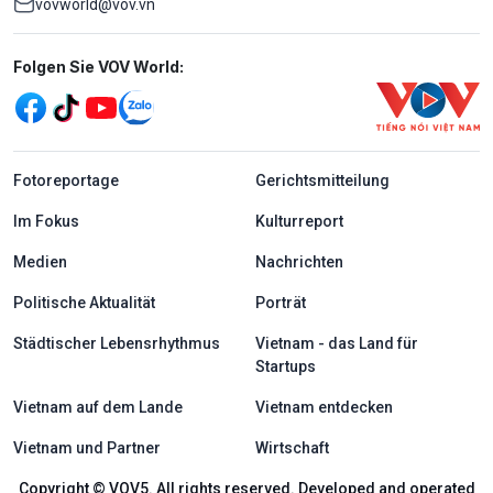
vovworld@vov.vn
Mạng xã hội
Folgen Sie VOV World:
menu footer tiếng Đức
Fotoreportage
Gerichtsmitteilung
Im Fokus
Kulturreport
Medien
Nachrichten
Politische Aktualität
Porträt
Städtischer Lebensrhythmus
Vietnam - das Land für
Startups
Vietnam auf dem Lande
Vietnam entdecken
Vietnam und Partner
Wirtschaft
Copyright © VOV5. All rights reserved. Developed and operated