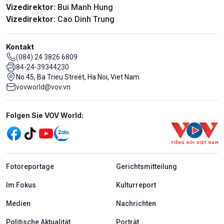
Vizedirektor:
Bui Manh Hung
Vizedirektor:
Cao Dinh Trung
Kontakt
(084) 24 3826 6809
84-24-39344230
No 45, Ba Trieu Street, Ha Noi, Viet Nam
vovworld@vov.vn
Mạng xã hội
Folgen Sie VOV World:
menu footer tiếng Đức
Fotoreportage
Gerichtsmitteilung
Im Fokus
Kulturreport
Medien
Nachrichten
Politische Aktualität
Porträt