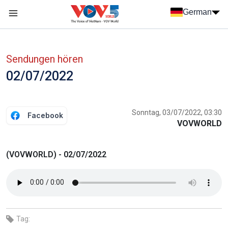
Nhảy đến nội dung
German
Menu trang chủ tiếng Đức
menu phụ tiếng Đức
Sendungen hören
02/07/2022
Sonntag, 03/07/2022, 03:30
Facebook
VOVWORLD
(VOVWORLD) - 02/07/2022
Tag: