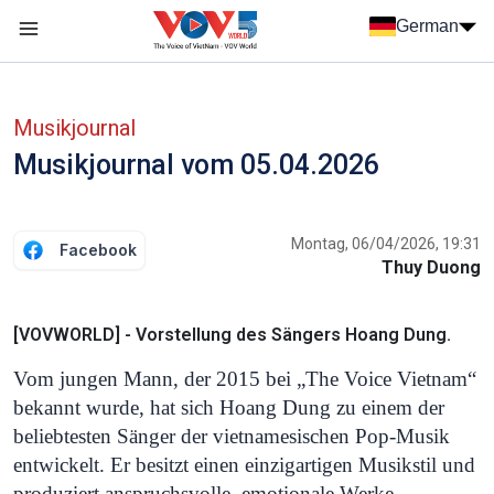
Nhảy đến nội dung
German
Menu trang chủ tiếng Đức
menu phụ tiếng Đức
Musikjournal
Musikjournal vom 05.04.2026
Montag, 06/04/2026, 19:31
Facebook
Thuy Duong
[VOVWORLD] - Vorstellung des Sängers Hoang Dung.
Vom jungen Mann, der 2015 bei „The Voice Vietnam“
bekannt wurde, hat sich Hoang Dung zu einem der
beliebtesten Sänger der vietnamesischen Pop-Musik
entwickelt. Er besitzt einen einzigartigen Musikstil und
produziert anspruchsvolle, emotionale Werke.