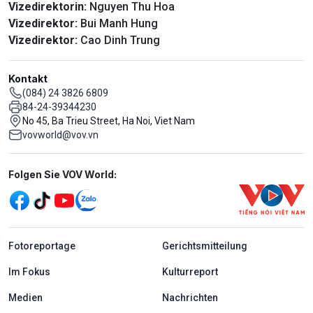
Vizedirektorin:
Nguyen Thu Hoa
Vizedirektor:
Bui Manh Hung
Vizedirektor:
Cao Dinh Trung
Kontakt
(084) 24 3826 6809
84-24-39344230
No 45, Ba Trieu Street, Ha Noi, Viet Nam
vovworld@vov.vn
Mạng xã hội
Folgen Sie VOV World:
menu footer tiếng Đức
Fotoreportage
Gerichtsmitteilung
Im Fokus
Kulturreport
Medien
Nachrichten