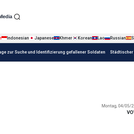
iện tiếng Đức
Media
n
Indonesian
Japanese
Khmer
Korean
Lao
Russian
S
age zur Suche und Identifizierung gefallener Soldaten
Städtische
Montag, 04/05/2
VO