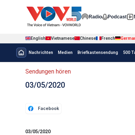
Nhảy đến nội dung
Đa phương t
Radio
Podcast
English
Vietnamese
Chinese
French
Germa
Menu trang chủ tiếng Đức
Nachrichten
Medien
Briefkastensendung
500 T
menu phụ tiếng Đức
Sendungen hören
03/05/2020
Facebook
03/05/2020