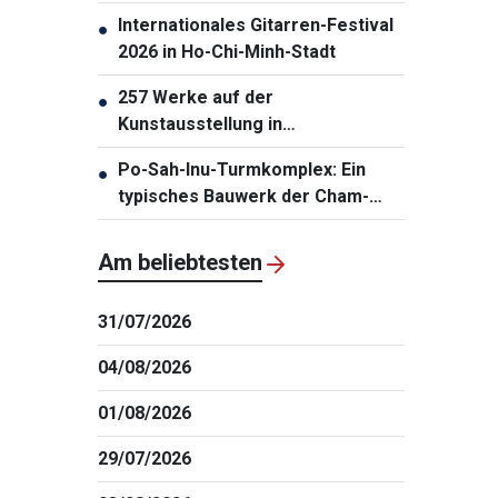
auf ASIAD 20
Internationales Gitarren-Festival
●
2026 in Ho-Chi-Minh-Stadt
257 Werke auf der
●
Kunstausstellung in
Südzentralvietnam vorgestellt
Po-Sah-Inu-Turmkomplex: Ein
●
typisches Bauwerk der Cham-
Architektur in der Provinz Lam
Dong
Am beliebtesten
31/07/2026
04/08/2026
01/08/2026
29/07/2026