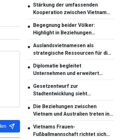
Stärkung der umfassenden
●
Kooperation zwischen Vietnam
und Thailand
Begegnung beider Völker:
●
Highlight in Beziehungen
zwischen Vietnam und Australien
Auslandsvietnamesen als
●
strategische Ressourcen für die
Entwicklung des Landes
Diplomatie begleitet
●
Unternehmen und erweitert
Entwicklungsräume Vietnams
Gesetzentwurf zur
●
Stadtentwicklung sieht
weitreichende
Die Beziehungen zwischen
●
Sondermechanismen für Ho-Chi-
Vietnam und Australien treten in
Minh-Stadt vor
eine neue Entwicklungsphase ein
den
Vietnams Frauen-
●
Fußballmannschaft richtet sich