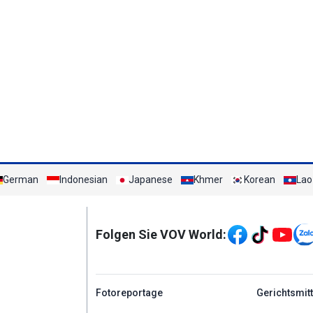
German
Indonesian
Japanese
Khmer
Korean
Lao
Mạng xã hội
Folgen Sie VOV World:
menu footer tiếng Đứ
Fotoreportage
Gerichtsmit