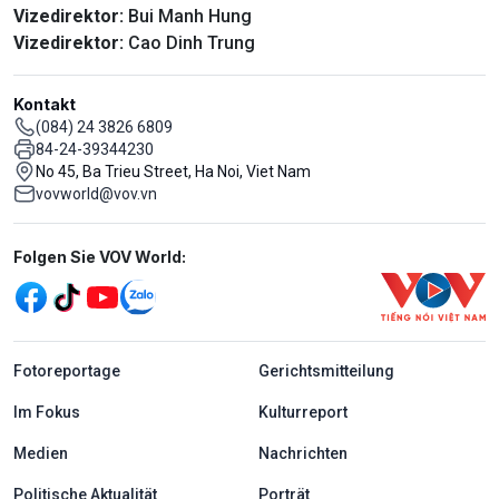
Vizedirektor:
Bui Manh Hung
Vizedirektor:
Cao Dinh Trung
Kontakt
(084) 24 3826 6809
84-24-39344230
No 45, Ba Trieu Street, Ha Noi, Viet Nam
vovworld@vov.vn
Mạng xã hội
Folgen Sie VOV World:
menu footer tiếng Đức
Fotoreportage
Gerichtsmitteilung
Im Fokus
Kulturreport
Medien
Nachrichten
Politische Aktualität
Porträt