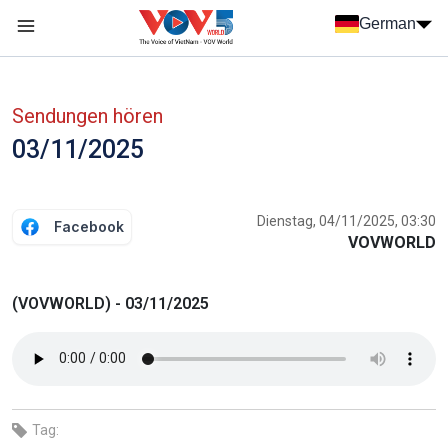
Nhảy đến nội dung
German
Menu trang chủ tiếng Đức
menu phụ tiếng Đức
Sendungen hören
03/11/2025
Dienstag, 04/11/2025, 03:30
Facebook
VOVWORLD
(VOVWORLD) - 03/11/2025
Tag: