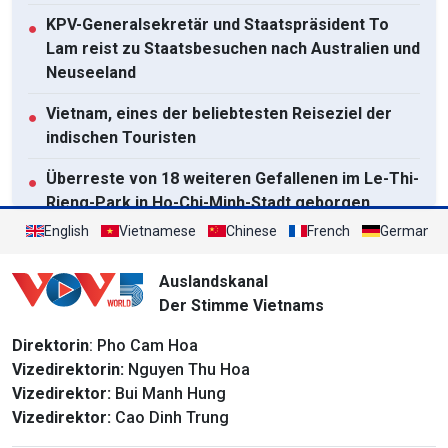
KPV-Generalsekretär und Staatspräsident To
●
Lam reist zu Staatsbesuchen nach Australien und
Neuseeland
Vietnam, eines der beliebtesten Reiseziel der
●
indischen Touristen
Überreste von 18 weiteren Gefallenen im Le-Thi-
●
Rieng-Park in Ho-Chi-Minh-Stadt geborgen
English
Vietnamese
Chinese
French
German
Die Blüten der Berg-Drachenbäume zeigen ihre
●
leuchtenden Farben über der Ha-Long-Bucht
Auslandskanal
Der Stimme Vietnams
Alle ansehen
Direktorin
: Pho Cam Hoa
Vizedirektorin:
Nguyen Thu Hoa
Vizedirektor:
Bui Manh Hung
Vizedirektor:
Cao Dinh Trung