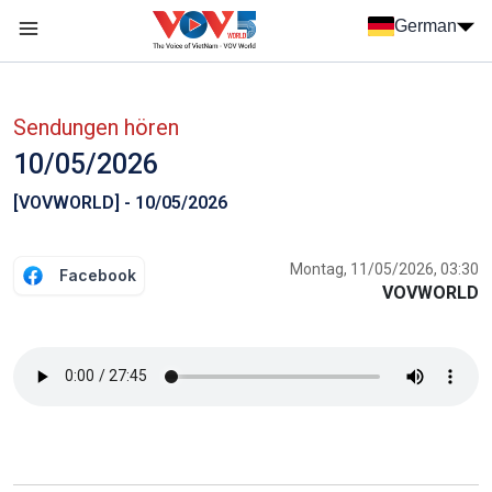
Nhảy đến nội dung
German
Menu trang chủ tiếng Đức
menu phụ tiếng Đức
Sendungen hören
10/05/2026
[VOVWORLD] - 10/05/2026
Montag, 11/05/2026, 03:30
Facebook
VOVWORLD