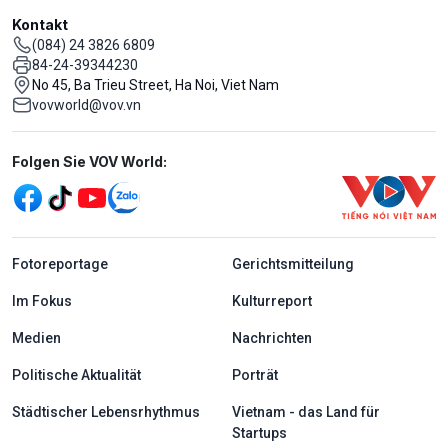
Kontakt
(084) 24 3826 6809
84-24-39344230
No 45, Ba Trieu Street, Ha Noi, Viet Nam
vovworld@vov.vn
Mạng xã hội
Folgen Sie VOV World:
menu footer tiếng Đức
Fotoreportage
Gerichtsmitteilung
Im Fokus
Kulturreport
Medien
Nachrichten
Politische Aktualität
Porträt
Städtischer Lebensrhythmus
Vietnam - das Land für
Startups