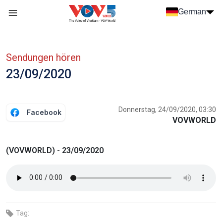
Nhảy đến nội dung
German
Menu trang chủ tiếng Đức
menu phụ tiếng Đức
Sendungen hören
23/09/2020
Donnerstag, 24/09/2020, 03:30
Facebook
VOVWORLD
(VOVWORLD) - 23/09/2020
Tag: