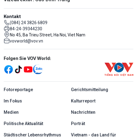
Kontakt
(084) 24 3826 6809
84-24-39344230
No 45, Ba Trieu Street, Ha Noi, Viet Nam
vovworld@vov.vn
Mạng xã hội
Folgen Sie VOV World:
menu footer tiếng Đức
Fotoreportage
Gerichtsmitteilung
Im Fokus
Kulturreport
Medien
Nachrichten
Politische Aktualität
Porträt
Städtischer Lebensrhythmus
Vietnam - das Land für