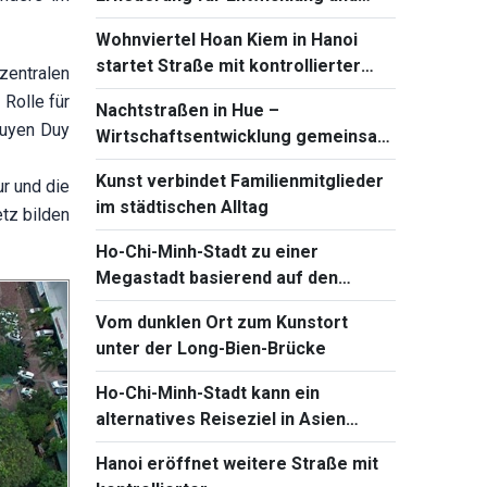
Bewahrung traditioneller Werte
Wohnviertel Hoan Kiem in Hanoi
startet Straße mit kontrollierter
zentralen
Lebensmittelsicherheit
 Rolle für
Nachtstraßen in Hue –
guyen Duy
Wirtschaftsentwicklung gemeinsam
mit dem Erhalt vom Kulturerbe
Kunst verbindet Familienmitglieder
ur und die
im städtischen Alltag
tz bilden
Ho-Chi-Minh-Stadt zu einer
Megastadt basierend auf den
Vorteilen von Fluss und Meer
Vom dunklen Ort zum Kunstort
entwickeln
unter der Long-Bien-Brücke
Ho-Chi-Minh-Stadt kann ein
alternatives Reiseziel in Asien
werden
Hanoi eröffnet weitere Straße mit