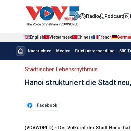
Nhảy đến nội dung
Đa phương t
Radio
Podcast
English
Vietnamese
Chinese
French
Germa
Menu trang chủ tiếng Đức
Nachrichten
Medien
Briefkastensendung
500 T
menu phụ tiếng Đức
Städtischer Lebensrhythmus
Hanoi strukturiert die Stadt ne
Facebook
(VOVWORLD) - Der Volksrat der Stadt Hanoi hat