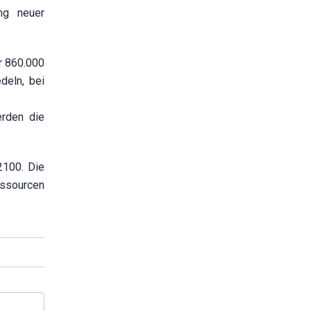
ng neuer
r 860.000
deln, bei
erden die
2100. Die
essourcen