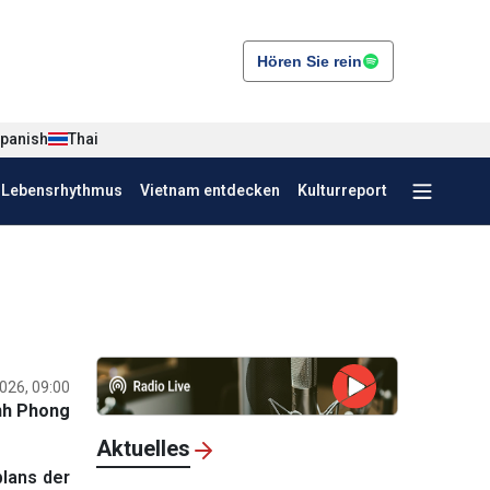
Hören Sie rein
panish
Thai
r Lebensrhythmus
Vietnam entdecken
Kulturreport
026, 09:00
nh Phong
Aktuelles
plans der