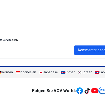
of Service
apply.
Kommentar sen
German
Indonesian
Japanese
Khmer
Korean
Lao
Mạng xã hội
Folgen Sie VOV World: