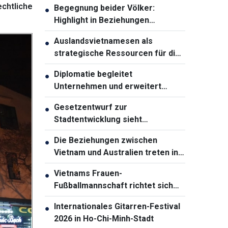
chtliche
Begegnung beider Völker:
●
Highlight in Beziehungen
zwischen Vietnam und Australien
Auslandsvietnamesen als
●
strategische Ressourcen für die
Entwicklung des Landes
Diplomatie begleitet
●
Unternehmen und erweitert
Entwicklungsräume Vietnams
Gesetzentwurf zur
●
Stadtentwicklung sieht
weitreichende
Die Beziehungen zwischen
●
Sondermechanismen für Ho-Chi-
Vietnam und Australien treten in
Minh-Stadt vor
eine neue Entwicklungsphase ein
Vietnams Frauen-
●
Fußballmannschaft richtet sich
auf ASIAD 20
Internationales Gitarren-Festival
●
2026 in Ho-Chi-Minh-Stadt