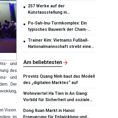
257 Werke auf der
●
Kunstausstellung in
Südzentralvietnam vorgestellt
Po-Sah-Inu-Turmkomplex: Ein
●
typisches Bauwerk der Cham-
Architektur in der Provinz Lam
Trainer Kim: Vietnams Fußball-
●
Dong
Nationalmannschaft strebt einen
Sieg an
Am beliebtesten
chts- und
dnung des
Provinz Quang Ninh baut das Modell
ions- und
des „digitalen Marktes“ auf
dern. Der
wicklung,
Wohnviertel Ha Tien in An Giang:
Vorbild für Sicherheit und soziale
Fürsorge an der Südwestgrenze
en Vision.
Dong Xuan Markt in Hanoi:
Vietnams
ondere im
Erneuerung für Entwicklung und