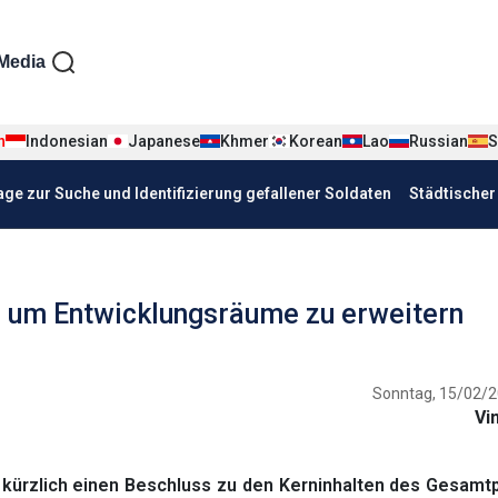
iện tiếng Đức
Media
n
Indonesian
Japanese
Khmer
Korean
Lao
Russian
S
age zur Suche und Identifizierung gefallener Soldaten
Städtische
u, um Entwicklungsräume zu erweitern
Sonntag, 15/02/2
Vi
 kürzlich einen Beschluss zu den Kerninhalten des Gesamt