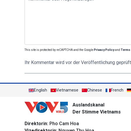
This site is protected by reCAPTCHA and the Google
Privacy Policy
and
Terms 
Ihr Kommentar wird vor der Veröffentlichung geprüft
English
Vietnamese
Chinese
French
Auslandskanal
Der Stimme Vietnams
Direktorin
: Pho Cam Hoa
Vizedirektorin:
Nguyen Thu Hoa