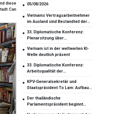
und diese
05/08/2026
●
Stadt Can
Vietnams Vertragsarbeitnehmer
●
im Ausland sind Bestandteil der
nationalen Strategie zur
33. Diplomatische Konferenz:
●
Entwicklung der
Plenarsitzung über
Humanressourcen
Außenbeziehungen der Partei
Vietnam ist in der weltweiten KI-
●
und Volksdiplomatie
Welle deutlich präsent
33. Diplomatische Konferenz:
●
Arbeitsqualität der
Auslandsvertretungen
KPV-Generalsekretär und
●
verbessern
Staatspräsident To Lam: Aufbau
einer solidarischen und starken
Der thailändische
●
ASEAN-Gemeinschaft
Parlamentspräsident beginnt
offiziellen Vietnam-Besuch