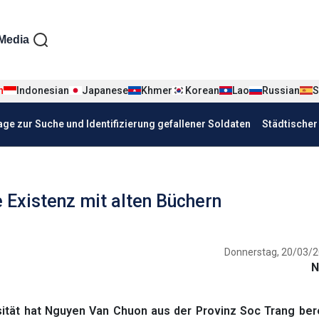
iện tiếng Đức
Media
n
Indonesian
Japanese
Khmer
Korean
Lao
Russian
S
age zur Suche und Identifizierung gefallener Soldaten
Städtische
 Existenz mit alten Büchern
Donnerstag, 20/03/2
N
ität hat Nguyen Van Chuon aus der Provinz Soc Trang bere