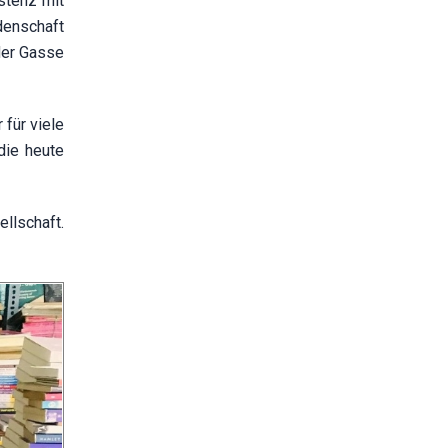
stenz mit
denschaft
 der Gasse
für viele
die heute
llschaft.