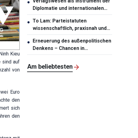
Verlagswesen als Instrument der
●
Diplomatie und internationalen
Integration stärken
To Lam: Parteistatuten
●
wissenschaftlich, praxisnah und
zukunftsfähig gestalten
Erneuerung des außenpolitischen
●
Denkens – Chancen in
Ninh Kieu
Entwicklungsressourcen
e sind auf
umwandeln
Am beliebtesten
nzahl von
zwei Euro
achte den
mert sich
ahren den