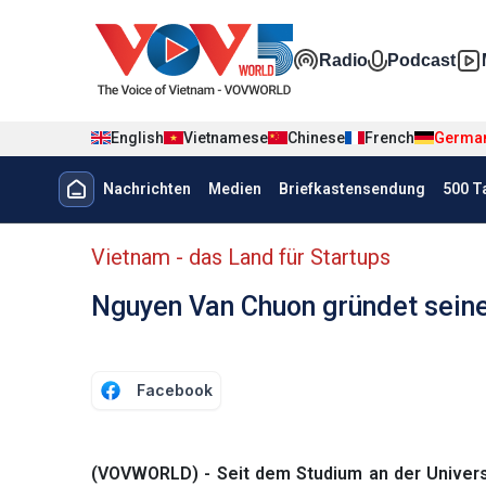
Nhảy đến nội dung
Đa phương t
Radio
Podcast
English
Vietnamese
Chinese
French
Germa
Menu trang chủ tiếng Đức
Nachrichten
Medien
Briefkastensendung
500 T
menu phụ tiếng Đức
Vietnam - das Land für Startups
Nguyen Van Chuon gründet seine
Facebook
(VOVWORLD) - Seit dem Studium an der Univers