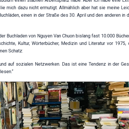
udium einen stabilen Arbeitsplatz habe. Aber ich habe eine Exi
e mich dazu nicht ermutigt. Allmählich aber hat sie meine Lei
Buchläden, einen in der Straße des 30. April und den anderen in
 der Buchladen von Nguyen Van Chuon bislang fast 10.000 Bücher 
ichte, Kultur, Wörterbücher, Medizin und Literatur vor 1975, 
inen Schatz:
nd auf sozialen Netzwerken. Das ist eine Tendenz in der Gese
lesen.“