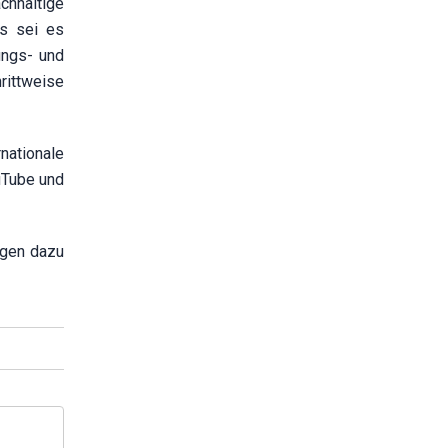
chhaltige
s sei es
ungs- und
ittweise
nationale
uTube und
agen dazu