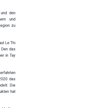
t und den
nern und
Region zu
ut Le Thi
a Den das
er in Tay
erfahrten
 2020 das
delt. Die
ukten hat