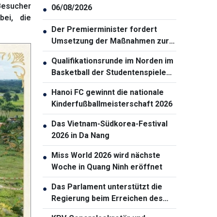
Besucher
06/08/2026
●
bei, die
Der Premierminister fordert
●
Umsetzung der Maßnahmen zur
Gewährleistung der
Qualifikationsrunde im Norden im
●
Cybersicherheit
Basketball der Studentenspiele
2026 eröffnet
Hanoi FC gewinnt die nationale
●
Kinderfußballmeisterschaft 2026
Das Vietnam-Südkorea-Festival
●
2026 in Da Nang
Miss World 2026 wird nächste
●
Woche in Quang Ninh eröffnet
Das Parlament unterstützt die
●
Regierung beim Erreichen des
zweistelligen Wachstums