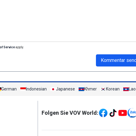
of Service
apply.
Kommentar sen
German
Indonesian
Japanese
Khmer
Korean
Lao
Mạng xã hội
Folgen Sie VOV World:
menu footer tiếng Đứ