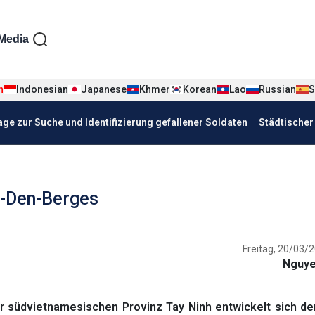
iện tiếng Đức
Media
n
Indonesian
Japanese
Khmer
Korean
Lao
Russian
S
age zur Suche und Identifizierung gefallener Soldaten
Städtische
a-Den-Berges
Freitag, 20/03/2
Nguye
üdvietnamesischen Provinz Tay Ninh entwickelt sich der