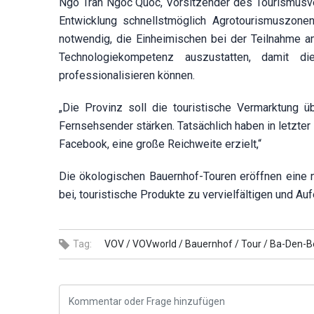
Ngo Tran Ngoc Quoc, Vorsitzender des Tourismusver
Entwicklung schnellstmöglich Agrotourismuszon
notwendig, die Einheimischen bei der Teilnahme a
Technologiekompetenz auszustatten, damit die 
professionalisieren können.
„Die Provinz soll die touristische Vermarktung üb
Fernsehsender stärken. Tatsächlich haben in letzter
Facebook, eine große Reichweite erzielt,“
Die ökologischen Bauernhof-Touren eröffnen eine n
bei, touristische Produkte zu vervielfältigen und Au
Tag:
VOV /
VOVworld /
Bauernhof /
Tour /
Ba-Den-Be