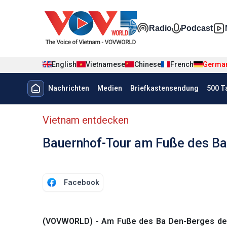
Nhảy đến nội dung
Đa phương t
Radio
Podcast
English
Vietnamese
Chinese
French
Germa
Menu trang chủ tiếng Đức
Nachrichten
Medien
Briefkastensendung
500 T
menu phụ tiếng Đức
Vietnam entdecken
Bauernhof-Tour am Fuße des B
Facebook
(VOVWORLD) - Am Fuße des Ba Den-Berges der s