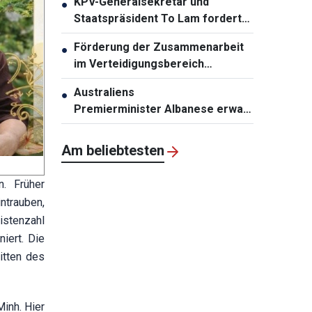
KPV-Generalsekretär und
●
Staatspräsident To Lam fordert
die Erneuerung der
Förderung der Zusammenarbeit
●
Infrastrukturplanung
im Verteidigungsbereich
zwischen Vietnam und Malaysia
Australiens
●
Premierminister Albanese erwartet
den Besuch von KPV-
Generalsekretär und
Am beliebtesten
Staatspräsident To Lam
. Früher
ntrauben,
istenzahl
iert. Die
itten des
inh. Hier