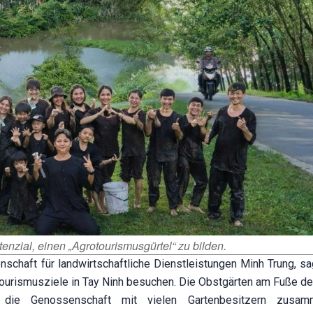
zial, einen „Agrotourismusgürtel“ zu bilden.
schaft für landwirtschaftliche Dienstleistungen Minh Trung, sa
e Tourismusziele in Tay Ninh besuchen. Die Obstgärten am Fuße d
e die Genossenschaft mit vielen Gartenbesitzern zusa