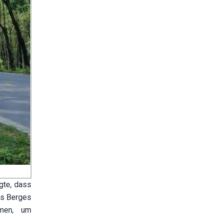
gte, dass
es Berges
mmen, um