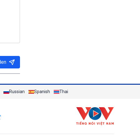
den
Russian
Spanish
Thai
c