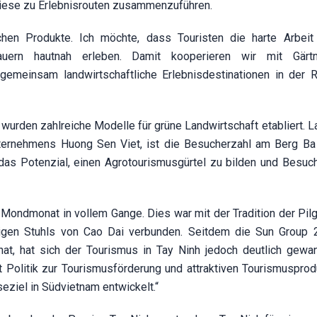
 diese zu Erlebnisrouten zusammenzuführen.
ichen Produkte. Ich möchte, dass Touristen die harte Arbei
auern hautnah erleben. Damit kooperieren wir mit Gärt
gemeinsam landwirtschaftliche Erlebnisdestinationen in der 
rden zahlreiche Modelle für grüne Landwirtschaft etabliert. La
unternehmens Huong Sen Viet, ist die Besucherzahl am Berg B
das Potenzial, einen Agrotourismusgürtel zu bilden und Besuch
 Mondmonat in vollem Gange. Dies war mit der Tradition der Pilg
igen Stuhls von Cao Dai verbunden. Seitdem die Sun Group
at, hat sich der Tourismus in Tay Ninh jedoch deutlich gewan
t Politik zur Tourismusförderung und attraktiven Tourismusprod
eziel in Südvietnam entwickelt.“