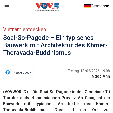
Nhảy đến nội dung
German
Menu trang chủ tiếng Đức
menu phụ tiếng Đức
Vietnam entdecken
Soai-So-Pagode – Ein typisches
Bauwerk mit Architektur des Khmer-
Theravada-Buddhismus
Freitag, 13/02/2026, 19:08
Facebook
Ngoc Anh
(VOVWORLD) - Die Soai-So-Pagode in der Gemeinde Tri
Ton der südvietnamesischen Provinz An Giang ist ein
Bauwerk mit typischer Architektur des Khmer-
Theravada-Buddhismus. Dies ist ein Ort zur