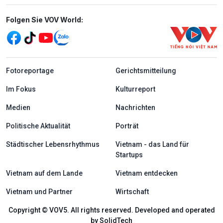
Mạng xã hội
Folgen Sie VOV World:
menu footer tiếng Đức
Fotoreportage
Gerichtsmitteilung
Im Fokus
Kulturreport
Medien
Nachrichten
Politische Aktualität
Porträt
Städtischer Lebensrhythmus
Vietnam - das Land für
Startups
Vietnam auf dem Lande
Vietnam entdecken
Vietnam und Partner
Wirtschaft
Copyright © VOV5. All rights reserved. Developed and operated
by SolidTech