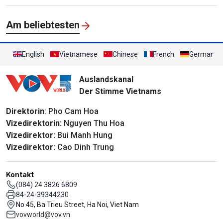
Am beliebtesten
English
Vietnamese
Chinese
French
German
Auslandskanal
Der Stimme Vietnams
Direktorin
: Pho Cam Hoa
Vizedirektorin:
Nguyen Thu Hoa
Vizedirektor:
Bui Manh Hung
Vizedirektor:
Cao Dinh Trung
Kontakt
(084) 24 3826 6809
84-24-39344230
No 45, Ba Trieu Street, Ha Noi, Viet Nam
vovworld@vov.vn