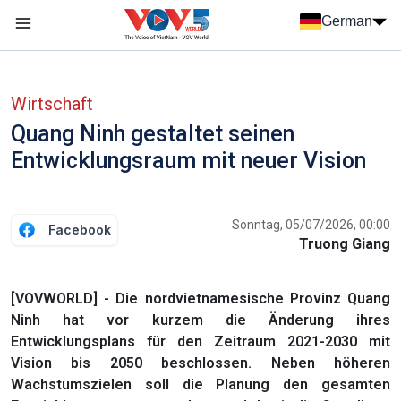
Nhảy đến nội dung
German
Menu trang chủ tiếng Đức
menu phụ tiếng Đức
Wirtschaft
Quang Ninh gestaltet seinen
Entwicklungsraum mit neuer Vision
Sonntag, 05/07/2026, 00:00
Facebook
Truong Giang
[VOVWORLD] - Die nordvietnamesische Provinz Quang
Ninh hat vor kurzem die Änderung ihres
Entwicklungsplans für den Zeitraum 2021-2030 mit
Vision bis 2050 beschlossen. Neben höheren
Wachstumszielen soll die Planung den gesamten