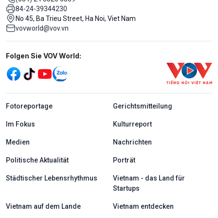
84-24-39344230
No 45, Ba Trieu Street, Ha Noi, Viet Nam
vovworld@vov.vn
Mạng xã hội
Folgen Sie VOV World:
menu footer tiếng Đức
Fotoreportage
Gerichtsmitteilung
Im Fokus
Kulturreport
Medien
Nachrichten
Politische Aktualität
Porträt
Städtischer Lebensrhythmus
Vietnam - das Land für
Startups
Vietnam auf dem Lande
Vietnam entdecken