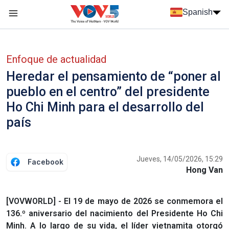
Nhảy đến nội dung
Spanish
Menu trang chủ tiếng Tây Ban Nha
Menu phụ tiếng Tây ban nha
Enfoque de actualidad
Heredar el pensamiento de “poner al
pueblo en el centro” del presidente
Ho Chi Minh para el desarrollo del
país
Jueves, 14/05/2026, 15:29
Facebook
Hong Van
[VOVWORLD] - El 19 de mayo de 2026 se conmemora el
136.º aniversario del nacimiento del Presidente Ho Chi
Minh. A lo largo de su vida, el líder vietnamita otorgó