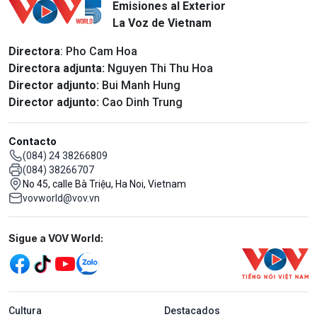
Emisiones al Exterior
La Voz de Vietnam
Directora
: Pho Cam Hoa
Directora adjunta:
Nguyen Thi Thu Hoa
Director adjunto:
Bui Manh Hung
Director adjunto:
Cao Dinh Trung
Contacto
(084) 24 38266809
(084) 38266707
No 45, calle Bà Triệu, Ha Noi, Vietnam
vovworld@vov.vn
Mạng xã hội
Sigue a VOV World:
menu footer tiếng Tây ban nha
Cultura
Destacados