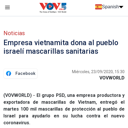
Nhảy đến nội dung
Spanish
Menu trang chủ tiếng Tây Ban Nha
Menu phụ tiếng Tây ban nha
Noticias
Empresa vietnamita dona al pueblo
israelí mascarillas sanitarias
Miércoles, 23/09/2020, 15:30
Facebook
VOVWORLD
(VOVWORLD) - El grupo PSD, una empresa productora y
exportadora de mascarillas de Vietnam, entregó el
martes 100 mil mascarillas de protección al pueblo de
Israel para ayudarlo en su lucha contra el nuevo
coronavirus.