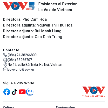
Emisiones al Exterior
La Voz de Vietnam
Directora
: Pho Cam Hoa
Directora adjunta:
Nguyen Thi Thu Hoa
Director adjunto:
Bui Manh Hung
Director adjunto:
Cao Dinh Trung
Contacto
(084) 24 38266809
(084) 38266707
No 45, calle Bà Triệu, Ha Noi, Vietnam
vovworld@vov.vn
Mạng xã hội
Sigue a VOV World:
menu footer tiếng Tây ban nha
Cultura
Destacados