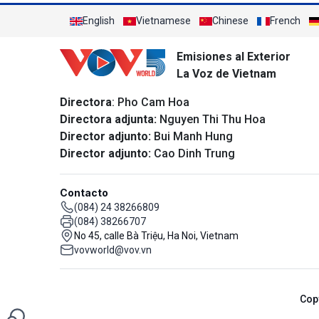
English
Vietnamese
Chinese
French
Emisiones al Exterior
La Voz de Vietnam
Directora
: Pho Cam Hoa
Directora adjunta:
Nguyen Thi Thu Hoa
Director adjunto:
Bui Manh Hung
Director adjunto:
Cao Dinh Trung
Contacto
(084) 24 38266809
(084) 38266707
No 45, calle Bà Triệu, Ha Noi, Vietnam
vovworld@vov.vn
Cop