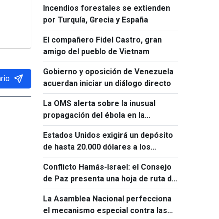
Incendios forestales se extienden
por Turquía, Grecia y España
El compañero Fidel Castro, gran
amigo del pueblo de Vietnam
Gobierno y oposición de Venezuela
rio
acuerdan iniciar un diálogo directo
La OMS alerta sobre la inusual
propagación del ébola en la
República Democrática del Congo
Estados Unidos exigirá un depósito
de hasta 20.000 dólares a los
solicitantes de visado de 50 países
Conflicto Hamás-Israel: el Consejo
de Paz presenta una hoja de ruta de
15 puntos
La Asamblea Nacional perfecciona
el mecanismo especial contra las