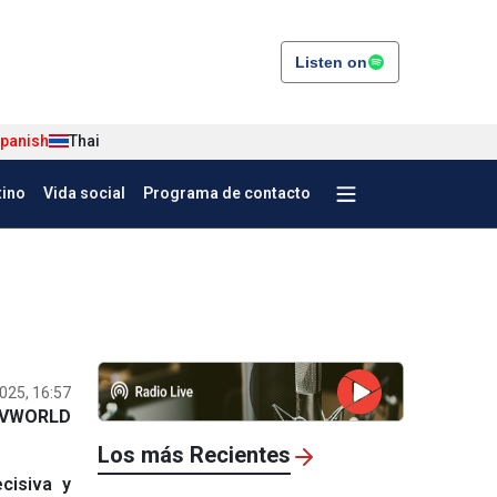
Listen on
panish
Thai
tino
Vida social
Programa de contacto
025, 16:57
VWORLD
Los más Recientes
cisiva y