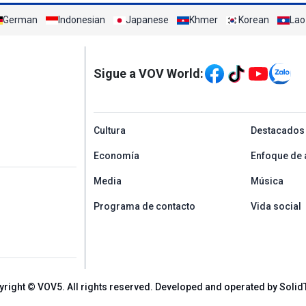
German
Indonesian
Japanese
Khmer
Korean
Lao
Mạng xã hội
Sigue a VOV World:
menu footer tiếng Tâ
Cultura
Destacados
Economía
Enfoque de 
Media
Música
Programa de contacto
Vida social
yright © VOV5. All rights reserved. Developed and operated by Solid