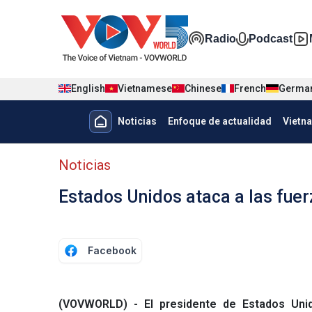
Nhảy đến nội dung
Đa phương t
Radio
Podcast
English
Vietnamese
Chinese
French
Germa
Menu trang chủ tiếng Tây Ban 
Noticias
Enfoque de actualidad
Vietn
Menu phụ tiếng Tây ban nha
Noticias
Estados Unidos ataca a las fue
Facebook
(VOVWORLD) - El presidente de Estados Unid