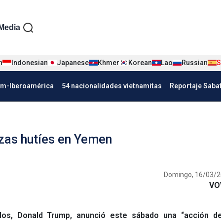
iện tiếng Tây ban nha
Media
n
Indonesian
Japanese
Khmer
Korean
Lao
Russian
S
Nha
am-Iberoamérica
54 nacionalidades vietnamitas
Reportaje Saba
rzas hutíes en Yemen
Domingo, 16/03/2
VO
os, Donald Trump, anunció este sábado una “acción de