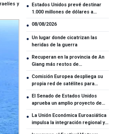
raelíes y
Estados Unidos prevé destinar
●
1.000 millones de dólares a
Colombia para un paquete de
08/08/2026
●
seguridad
Un lugar donde cicatrizan las
●
heridas de la guerra
Recuperan en la provincia de An
●
Giang más restos de
combatientes caídos
Comisión Europea despliega su
●
propia red de satélites para
reforzar la soberanía digital
El Senado de Estados Unidos
●
aprueba un amplio proyecto de
ley de sanciones contra Rusia
La Unión Económica Euroasiática
●
impulsa la integración regional y
amplía la cooperación con sus