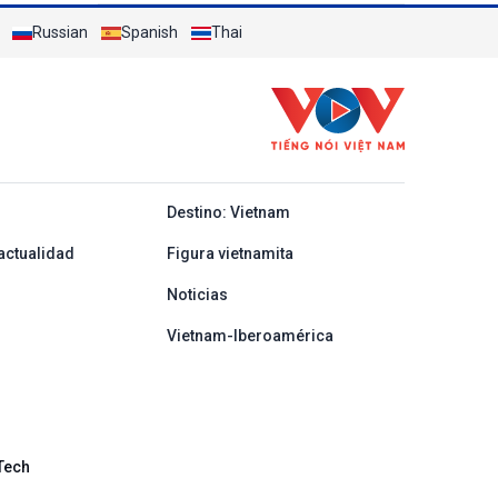
infracciones legales
Russian
Spanish
Thai
y ban nha
Destino: Vietnam
actualidad
Figura vietnamita
Noticias
Vietnam-Iberoamérica
Tech