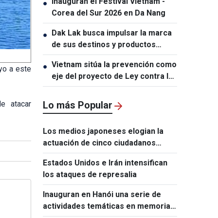
Inauguran el Festival Vietnam -
●
socios
Corea del Sur 2026 en Da Nang
Dak Lak busca impulsar la marca
●
de sus destinos y productos
turísticos
Vietnam sitúa la prevención como
●
yo a este
eje del proyecto de Ley contra la
Proliferación de Armas de
Destrucción Masiva
e atacar
Lo más Popular
Los medios japoneses elogian la
actuación de cinco ciudadanos
vietnamitas tras el terremoto de
Estados Unidos e Irán intensifican
Kumamoto
los ataques de represalia
Inauguran en Hanói una serie de
actividades temáticas en memoria
de Ho Chi Minh y Fidel Castro