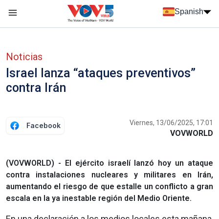
Nhảy đến nội dung
Spanish
Menu trang chủ tiếng Tây Ban Nha
Menu phụ tiếng Tây ban nha
Noticias
Israel lanza “ataques preventivos”
contra Irán
Viernes, 13/06/2025, 17:01
Facebook
VOVWORLD
(VOVWORLD) - El ejército israelí lanzó hoy un ataque
contra instalaciones nucleares y militares en Irán,
aumentando el riesgo de que estalle un conflicto a gran
escala en la ya inestable región del Medio Oriente.
En una declaración a los medios locales esta mañana,