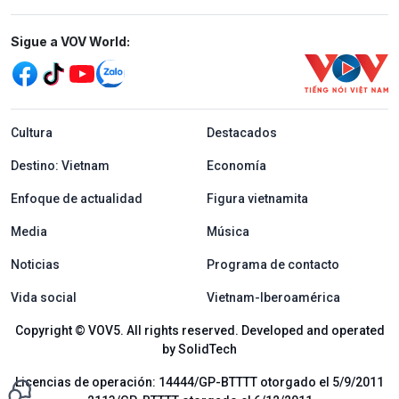
Mạng xã hội
Sigue a VOV World:
menu footer tiếng Tây ban nha
Cultura
Destacados
Destino: Vietnam
Economía
Enfoque de actualidad
Figura vietnamita
Media
Música
Noticias
Programa de contacto
Vida social
Vietnam-Iberoamérica
Copyright © VOV5. All rights reserved. Developed and operated
by SolidTech
Licencias de operación: 14444/GP-BTTTT otorgado el 5/9/2011