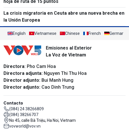
hoja de ruta de 15 puntos
La crisis migratoria en Ceuta abre una nueva brecha en
la Unión Europea
English
Vietnamese
Chinese
French
German
Emisiones al Exterior
La Voz de Vietnam
Directora
: Pho Cam Hoa
Directora adjunta:
Nguyen Thi Thu Hoa
Director adjunto:
Bui Manh Hung
Director adjunto:
Cao Dinh Trung
Contacto
(084) 24 38266809
(084) 38266707
No 45, calle Bà Triệu, Ha Noi, Vietnam
vovworld@vov.vn