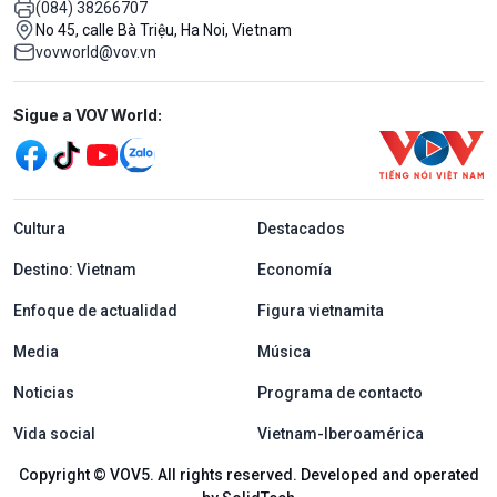
(084) 38266707
No 45, calle Bà Triệu, Ha Noi, Vietnam
vovworld@vov.vn
Mạng xã hội
Sigue a VOV World:
menu footer tiếng Tây ban nha
Cultura
Destacados
Destino: Vietnam
Economía
Enfoque de actualidad
Figura vietnamita
Media
Música
Noticias
Programa de contacto
Vida social
Vietnam-Iberoamérica
Copyright © VOV5. All rights reserved. Developed and operated