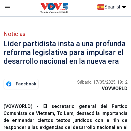
Nhảy đến nội dung
Spanish
Menu trang chủ tiếng Tây Ban Nha
Menu phụ tiếng Tây ban nha
Noticias
Líder partidista insta a una profunda
reforma legislativa para impulsar el
desarrollo nacional en la nueva era
Sábado, 17/05/2025, 19:12
Facebook
VOVWORLD
(VOVWORLD) - El secretario general del Partido
Comunista de Vietnam, To Lam, destacó la importancia
de enmendar ciertos textos jurídicos con el fin de
responder a las exigencias del desarrollo nacional en el