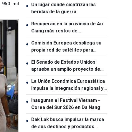
 950 mil
Un lugar donde cicatrizan las
●
heridas de la guerra
Recuperan en la provincia de An
●
Giang más restos de
combatientes caídos
Comisión Europea despliega su
●
propia red de satélites para
reforzar la soberanía digital
El Senado de Estados Unidos
●
aprueba un amplio proyecto de
ley de sanciones contra Rusia
La Unión Económica Euroasiática
●
impulsa la integración regional y
amplía la cooperación con sus
Inauguran el Festival Vietnam -
●
socios
Corea del Sur 2026 en Da Nang
Dak Lak busca impulsar la marca
●
de sus destinos y productos