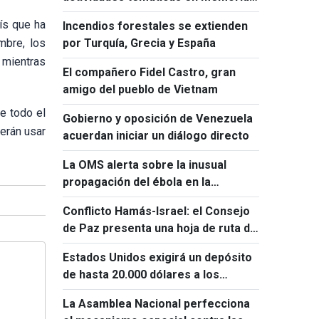
de Ho Chi Minh y Fidel Castro
aís que ha
Incendios forestales se extienden
mbre, los
por Turquía, Grecia y España
 mientras
El compañero Fidel Castro, gran
amigo del pueblo de Vietnam
e todo el
Gobierno y oposición de Venezuela
erán usar
acuerdan iniciar un diálogo directo
La OMS alerta sobre la inusual
propagación del ébola en la
República Democrática del Congo
Conflicto Hamás-Israel: el Consejo
de Paz presenta una hoja de ruta de
15 puntos
Estados Unidos exigirá un depósito
de hasta 20.000 dólares a los
solicitantes de visado de 50 países
La Asamblea Nacional perfecciona