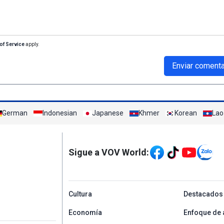
of Service
apply.
Enviar comenta
German
Indonesian
Japanese
Khmer
Korean
Lao
Mạng xã hội
Sigue a VOV World:
menu footer tiếng Tâ
Cultura
Destacados
Economía
Enfoque de 