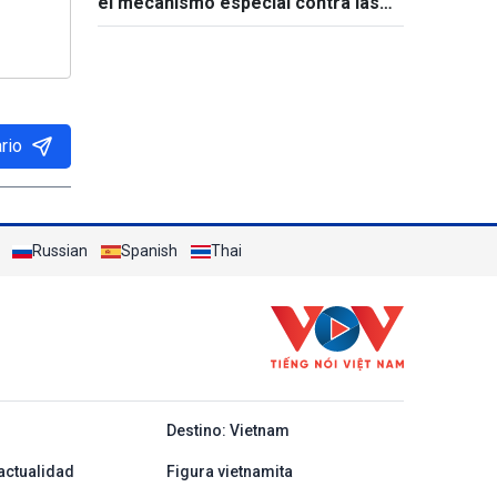
el mecanismo especial contra las
infracciones legales
rio
Russian
Spanish
Thai
y ban nha
Destino: Vietnam
actualidad
Figura vietnamita