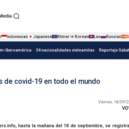
iện tiếng Tây ban nha
Media
n
Indonesian
Japanese
Khmer
Korean
Lao
Russian
S
Nha
am-Iberoamérica
54 nacionalidades vietnamitas
Reportaje Saba
s de covid-19 en todo el mundo
Viernes, 18/09/2
VO
s.info, hasta la mañana del 18 de septiembre, se registr