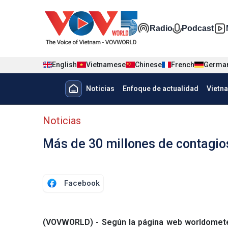
Nhảy đến nội dung
Đa phương t
Radio
Podcast
English
Vietnamese
Chinese
French
Germa
Menu trang chủ tiếng Tây Ban 
Noticias
Enfoque de actualidad
Vietn
Menu phụ tiếng Tây ban nha
Noticias
Más de 30 millones de contagio
Facebook
(VOVWORLD) - Según la página web worldometer