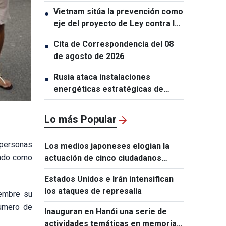
turísticos
Vietnam sitúa la prevención como
●
eje del proyecto de Ley contra la
Proliferación de Armas de
Cita de Correspondencia del 08
●
Destrucción Masiva
de agosto de 2026
Rusia ataca instalaciones
●
energéticas estratégicas de
Ucrania
Lo más Popular
 personas
Los medios japoneses elogian la
undo como
actuación de cinco ciudadanos
vietnamitas tras el terremoto de
Estados Unidos e Irán intensifican
Kumamoto
los ataques de represalia
iembre su
número de
Inauguran en Hanói una serie de
actividades temáticas en memoria