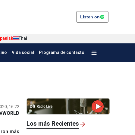
Listen on
panish
Thai
tino
Vida social
Programa de contacto
020, 16:22
VWORLD
Los más Recientes
aron más