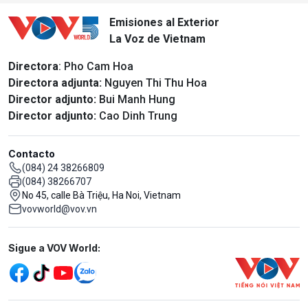
Emisiones al Exterior
La Voz de Vietnam
Directora
: Pho Cam Hoa
Directora adjunta:
Nguyen Thi Thu Hoa
Director adjunto:
Bui Manh Hung
Director adjunto:
Cao Dinh Trung
Contacto
(084) 24 38266809
(084) 38266707
No 45, calle Bà Triệu, Ha Noi, Vietnam
vovworld@vov.vn
Mạng xã hội
Sigue a VOV World: