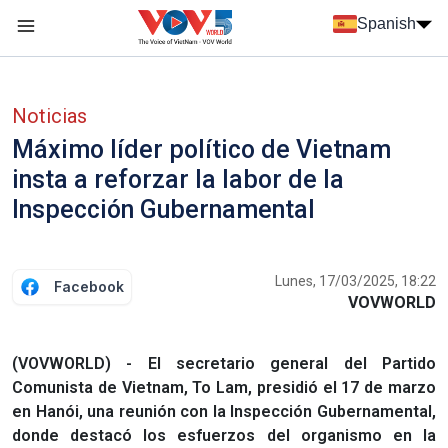
Nhảy đến nội dung
Spanish
Menu trang chủ tiếng Tây Ban Nha
Menu phụ tiếng Tây ban nha
Noticias
Máximo líder político de Vietnam
insta a reforzar la labor de la
Inspección Gubernamental
Lunes, 17/03/2025, 18:22
Facebook
VOVWORLD
(VOVWORLD) - El secretario general del Partido
Comunista de Vietnam, To Lam, presidió el 17 de marzo
en Hanói, una reunión con la Inspección Gubernamental,
donde destacó los esfuerzos del organismo en la