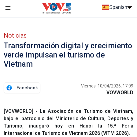
Nhảy đến nội dung
Spanish
Menu trang chủ tiếng Tây Ban Nha
Menu phụ tiếng Tây ban nha
Noticias
Transformación digital y crecimiento
verde impulsan el turismo de
Vietnam
Viernes, 10/04/2026, 17:09
Facebook
VOVWORLD
[VOVWORLD] - La Asociación de Turismo de Vietnam,
bajo el patrocinio del Ministerio de Cultura, Deportes y
Turismo, inauguró hoy en Hanói la 15.ª Feria
Internacional de Turismo de Vietnam 2026 (VITM 2026).