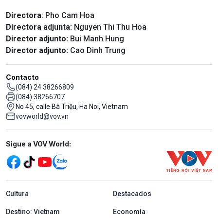
Directora
: Pho Cam Hoa
Directora adjunta:
Nguyen Thi Thu Hoa
Director adjunto:
Bui Manh Hung
Director adjunto:
Cao Dinh Trung
Contacto
(084) 24 38266809
(084) 38266707
No 45, calle Bà Triệu, Ha Noi, Vietnam
vovworld@vov.vn
Mạng xã hội
Sigue a VOV World:
menu footer tiếng Tây ban nha
Cultura
Destacados
Destino: Vietnam
Economía