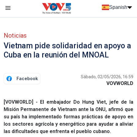
Nhảy đến nội dung
Spanish
Menu trang chủ tiếng Tây Ban Nha
Menu phụ tiếng Tây ban nha
Noticias
Vietnam pide solidaridad en apoyo a
Cuba en la reunión del MNOAL
Sábado, 02/05/2026, 16:59
Facebook
VOVWORLD
[VOVWORLD] - El embajador Do Hung Viet, jefe de la
Misión Permanente de Vietnam ante la ONU, afirmó que
su país ha implementado formas prácticas de apoyo en
los sectores agrícola y energético para ayudar a aliviar
las dificultades que enfrenta el pueblo cubano.