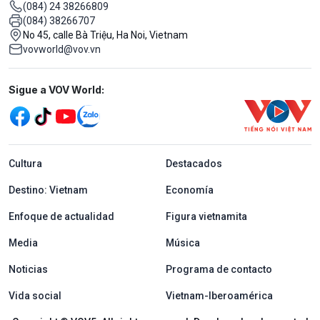
(084) 24 38266809
(084) 38266707
No 45, calle Bà Triệu, Ha Noi, Vietnam
vovworld@vov.vn
Mạng xã hội
Sigue a VOV World:
menu footer tiếng Tây ban nha
Cultura
Destacados
Destino: Vietnam
Economía
Enfoque de actualidad
Figura vietnamita
Media
Música
Noticias
Programa de contacto
Vida social
Vietnam-Iberoamérica