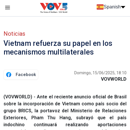
Nhảy đến nội dung
Spanish
Menu trang chủ tiếng Tây Ban Nha
Menu phụ tiếng Tây ban nha
Noticias
Vietnam refuerza su papel en los
mecanismos multilaterales
Domingo, 15/06/2025, 18:10
Facebook
VOVWORLD
(VOVWORLD) - Ante el reciente anuncio oficial de Brasil
sobre la incorporación de Vietnam como país socio del
grupo BRICS, la portavoz del Ministerio de Relaciones
Exteriores, Pham Thu Hang, subrayó que el país
indochino continuará realizando aportaciones