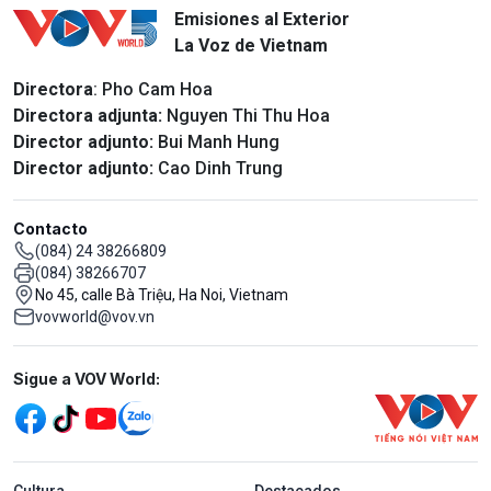
Emisiones al Exterior
La Voz de Vietnam
Directora
: Pho Cam Hoa
Directora adjunta:
Nguyen Thi Thu Hoa
Director adjunto:
Bui Manh Hung
Director adjunto:
Cao Dinh Trung
Contacto
(084) 24 38266809
(084) 38266707
No 45, calle Bà Triệu, Ha Noi, Vietnam
vovworld@vov.vn
Mạng xã hội
Sigue a VOV World:
menu footer tiếng Tây ban nha
Cultura
Destacados