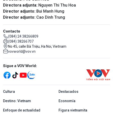
Directora adjunta:
Nguyen Thi Thu Hoa
Director adjunto:
Bui Manh Hung
Director adjunto:
Cao Dinh Trung
Contacto
(084) 24 38266809
(084) 38266707
No 45, calle Bà Triệu, Ha Noi, Vietnam
vovworld@vov.vn
Mạng xã hội
Sigue a VOV World:
menu footer tiếng Tây ban nha
Cultura
Destacados
Destino: Vietnam
Economía
Enfoque de actualidad
Figura vietnamita