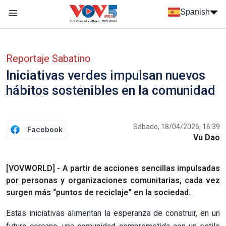
Nhảy đến nội dung
Spanish
Menu trang chủ tiếng Tây Ban Nha
Menu phụ tiếng Tây ban nha
Reportaje Sabatino
Iniciativas verdes impulsan nuevos
hábitos sostenibles en la comunidad
Sábado, 18/04/2026, 16:39
Facebook
Vu Dao
[VOVWORLD] - A partir de acciones sencillas impulsadas
por personas y organizaciones comunitarias, cada vez
surgen más “puntos de reciclaje” en la sociedad.
Estas iniciativas alimentan la esperanza de construir, en un