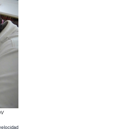
OV
 velocidad