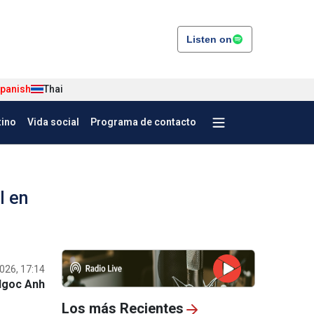
Listen on
panish
Thai
tino
Vida social
Programa de contacto
l en
026, 17:14
Ngoc Anh
Los más Recientes