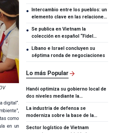
índigo
Intercambio entre los pueblos: un
●
elemento clave en las relaciones
entre Vietnam y Australia
Se publica en Vietnam la
●
colección en español “Fidel
Castro Ruz – Obras Escogidas”
Líbano e Israel concluyen su
●
séptima ronda de negociaciones
Lo más Popular
VOV
Hanói optimiza su gobierno local de
dos niveles mediante la
 digital”.
transformación digital
La industria de defensa se
mbiente”,
moderniza sobre la base de la
ntas como
ciencia y la tecnología
ula en un
Sector logístico de Vietnam