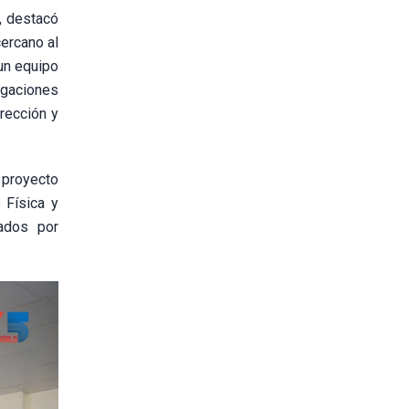
o, destacó
cercano al
 un equipo
igaciones
rección y
l proyecto
 Física y
ados por