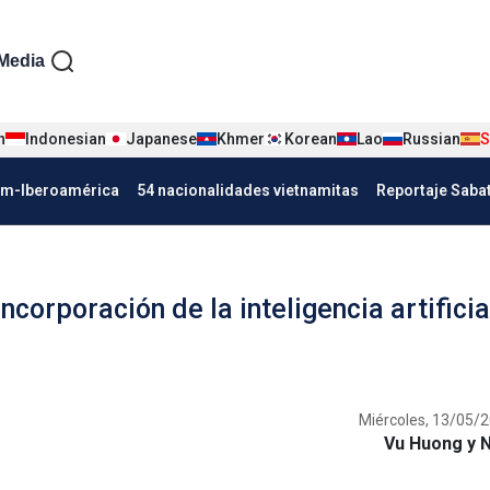
iện tiếng Tây ban nha
Media
n
Indonesian
Japanese
Khmer
Korean
Lao
Russian
S
Nha
am-Iberoamérica
54 nacionalidades vietnamitas
Reportaje Saba
ncorporación de la inteligencia artificia
Miércoles, 13/05/2
Vu Huong y 