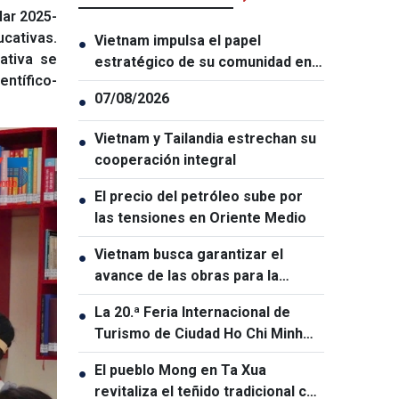
lar 2025-
ucativas.
Vietnam impulsa el papel
●
iativa se
estratégico de su comunidad en
ntífico-
el exterior
07/08/2026
●
Vietnam y Tailandia estrechan su
●
cooperación integral
El precio del petróleo sube por
●
las tensiones en Oriente Medio
Vietnam busca garantizar el
●
avance de las obras para la
Cumbre APEC 2027
La 20.ª Feria Internacional de
●
Turismo de Ciudad Ho Chi Minh
será la mayor de su historia
El pueblo Mong en Ta Xua
●
revitaliza el teñido tradicional con