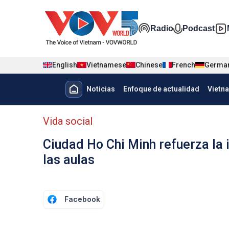
Nhảy đến nội dung
Đa phương t
Radio
Podcast
English
Vietnamese
Chinese
French
Germa
Menu trang chủ tiếng Tây Ban 
Noticias
Enfoque de actualidad
Vietn
Menu phụ tiếng Tây ban nha
Vida social
Ciudad Ho Chi Minh refuerza la i
las aulas
Facebook