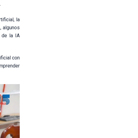
.
ficial, la
, algunos
 de la IA
icial con
omprender