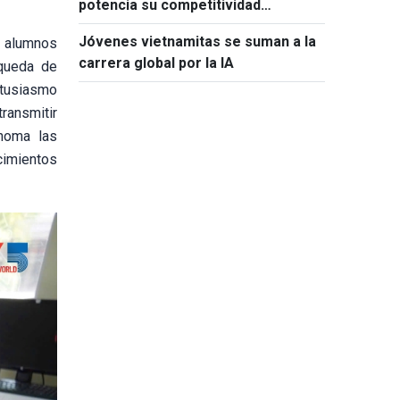
potencia su competitividad
mediante el uso de inteligencia
Jóvenes vietnamitas se suman a la
s alumnos
artificial
carrera global por la IA
squeda de
ntusiasmo
ransmitir
ónoma las
ocimientos