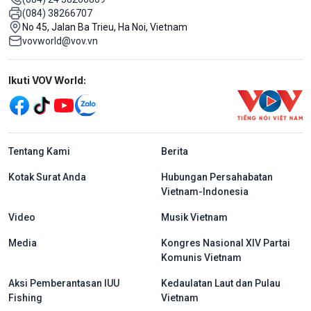
(084) 38266707
No 45, Jalan Ba Trieu, Ha Noi, Vietnam
vovworld@vov.vn
Mạng xã hội
Ikuti VOV World:
menu footer tiếng Indo
Tentang Kami
Berita
Kotak Surat Anda
Hubungan Persahabatan
Vietnam-Indonesia
Video
Musik Vietnam
Media
Kongres Nasional XIV Partai
Komunis Vietnam
Aksi Pemberantasan IUU
Kedaulatan Laut dan Pulau
Fishing
Vietnam