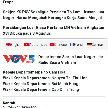
Eropa
Sekjen KS PKV Sekaligus Presiden To Lam: Urusan Luar
Negeri Harus Mengubah Kerangka Kerja Sama Menjadi
Proyek-Proyek Konkret dan Menganggap Efektivitas
Persidangan Luar Biasa Pertama MN Vietnam Angkatan
yang Substansial sebagai Tolok Ukur
XVI Dibuka pada 3 Agustus
English
Vietnamese
Chinese
French
German
Departemen Siaran Luar Negeri dari
Radio Suara Vietnam
Kepala Departemen
: Pho Cam Hoa
Wakil Kepala Departemen:
Nguyen Thi Thu Hoa
Wakil Kepala Departemen:
Bui Manh Hung
Wakil Kepala Departemen:
Cao Dinh Trung
Kontak
(084) 24 38266809