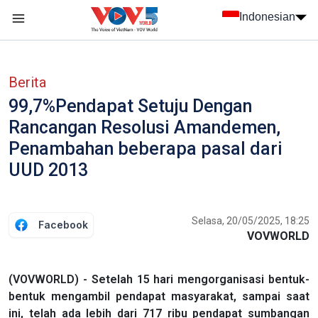
Nhảy đến nội dung
Indonesian
menu trang chủ tiếng Indo
menu phụ tiếng Indo
Berita
99,7%Pendapat Setuju Dengan
Rancangan Resolusi Amandemen,
Penambahan beberapa pasal dari
UUD 2013
Selasa, 20/05/2025, 18:25
Facebook
VOVWORLD
(VOVWORLD) - Setelah 15 hari mengorganisasi bentuk-
bentuk mengambil pendapat masyarakat, sampai saat
ini, telah ada lebih dari 717 ribu pendapat sumbangan