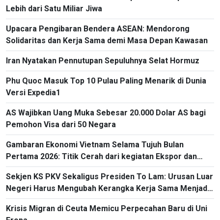
Lebih dari Satu Miliar Jiwa
Upacara Pengibaran Bendera ASEAN: Mendorong
Solidaritas dan Kerja Sama demi Masa Depan Kawasan
Iran Nyatakan Pennutupan Sepuluhnya Selat Hormuz
Phu Quoc Masuk Top 10 Pulau Paling Menarik di Dunia
Versi Expedia1
AS Wajibkan Uang Muka Sebesar 20.000 Dolar AS bagi
Pemohon Visa dari 50 Negara
Gambaran Ekonomi Vietnam Selama Tujuh Bulan
Pertama 2026: Titik Cerah dari kegiatan Ekspor dan
Impor
Sekjen KS PKV Sekaligus Presiden To Lam: Urusan Luar
Negeri Harus Mengubah Kerangka Kerja Sama Menjadi
Proyek-Proyek Konkret dan Menganggap Efektivitas
Krisis Migran di Ceuta Memicu Perpecahan Baru di Uni
yang Substansial sebagai Tolok Ukur