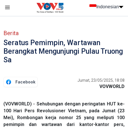
Nhảy đến nội dung
Indonesian
menu trang chủ tiếng Indo
menu phụ tiếng Indo
Berita
Seratus Pemimpin, Wartawan
Berangkat Mengunjungi Pulau Truong
Sa
Jumat, 23/05/2025, 18:08
Facebook
VOVWORLD
(VOVWORLD) - Sehubungan dengan peringatan HUT ke-
100 Hari Pers Revolusioner Vietnam, pada Jumat (23
Mei), Rombongan kerja nomor 25 yang meliputi 100
pemimpin dan wartawan dari kantor-kantor pers,