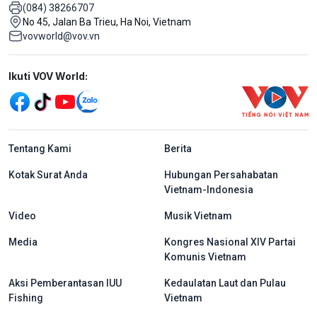
(084) 38266707
No 45, Jalan Ba Trieu, Ha Noi, Vietnam
vovworld@vov.vn
Mạng xã hội
Ikuti VOV World:
menu footer tiếng Indo
Tentang Kami
Berita
Kotak Surat Anda
Hubungan Persahabatan
Vietnam-Indonesia
Video
Musik Vietnam
Media
Kongres Nasional XIV Partai
Komunis Vietnam
Aksi Pemberantasan IUU
Kedaulatan Laut dan Pulau
Fishing
Vietnam