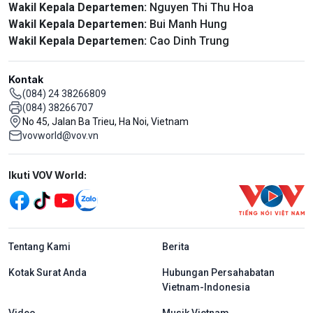
Wakil Kepala Departemen:
Nguyen Thi Thu Hoa
Wakil Kepala Departemen:
Bui Manh Hung
Wakil Kepala Departemen:
Cao Dinh Trung
Kontak
(084) 24 38266809
(084) 38266707
No 45, Jalan Ba Trieu, Ha Noi, Vietnam
vovworld@vov.vn
Mạng xã hội
Ikuti VOV World:
menu footer tiếng Indo
Tentang Kami
Berita
Kotak Surat Anda
Hubungan Persahabatan
Vietnam-Indonesia
Video
Musik Vietnam