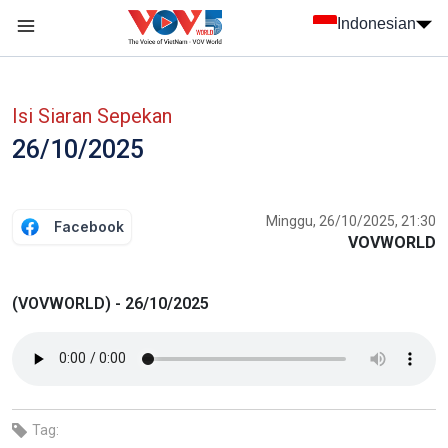
Nhảy đến nội dung
Indonesian
menu trang chủ tiếng Indo
menu phụ tiếng Indo
Isi Siaran Sepekan
26/10/2025
Minggu, 26/10/2025, 21:30
Facebook
VOVWORLD
(VOVWORLD) - 26/10/2025
Tag: