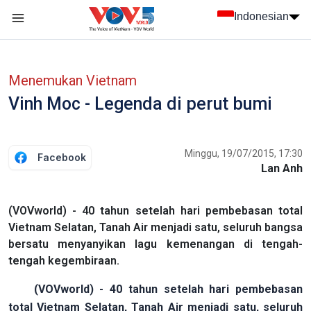
Nhảy đến nội dung
Indonesian
menu trang chủ tiếng Indo
menu phụ tiếng Indo
Menemukan Vietnam
Vinh Moc - Legenda di perut bumi
Minggu, 19/07/2015, 17:30
Facebook
Lan Anh
(VOVworld) - 40 tahun setelah hari pembebasan total
Vietnam Selatan, Tanah Air menjadi satu, seluruh bangsa
bersatu menyanyikan lagu kemenangan di tengah-
tengah kegembiraan.
(VOVworld) - 40 tahun setelah hari pembebasan
total Vietnam Selatan, Tanah Air menjadi satu, seluruh