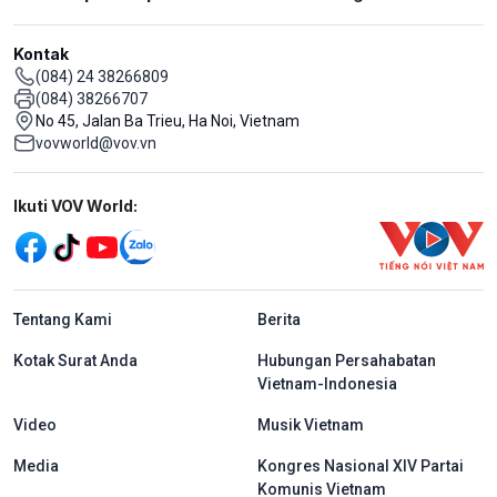
Kontak
(084) 24 38266809
(084) 38266707
No 45, Jalan Ba Trieu, Ha Noi, Vietnam
vovworld@vov.vn
Mạng xã hội
Ikuti VOV World:
menu footer tiếng Indo
Tentang Kami
Berita
Kotak Surat Anda
Hubungan Persahabatan
Vietnam-Indonesia
Video
Musik Vietnam
Media
Kongres Nasional XIV Partai
Komunis Vietnam