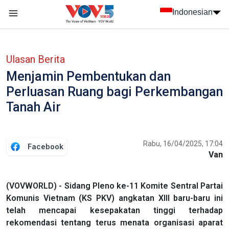
Nhảy đến nội dung
Indonesian
menu trang chủ tiếng Indo
menu phụ tiếng Indo
Ulasan Berita
Menjamin Pembentukan dan
Perluasan Ruang bagi Perkembangan
Tanah Air
Rabu, 16/04/2025, 17:04
Facebook
Van
(VOVWORLD) - Sidang Pleno ke-11 Komite Sentral Partai
Komunis Vietnam (KS PKV) angkatan XIII baru-baru ini
telah mencapai kesepakatan tinggi terhadap
rekomendasi tentang terus menata organisasi aparat