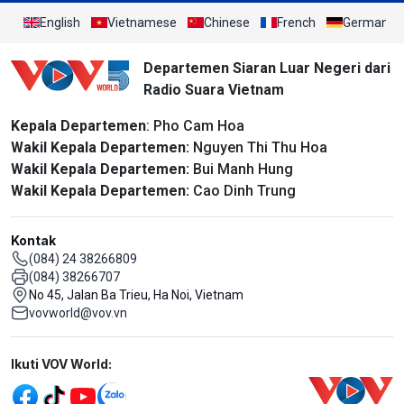
English
Vietnamese
Chinese
French
German
Departemen Siaran Luar Negeri dari
Radio Suara Vietnam
Kepala Departemen
: Pho Cam Hoa
Wakil Kepala Departemen:
Nguyen Thi Thu Hoa
Wakil Kepala Departemen:
Bui Manh Hung
Wakil Kepala Departemen:
Cao Dinh Trung
Kontak
(084) 24 38266809
(084) 38266707
No 45, Jalan Ba Trieu, Ha Noi, Vietnam
vovworld@vov.vn
Mạng xã hội
Ikuti VOV World: