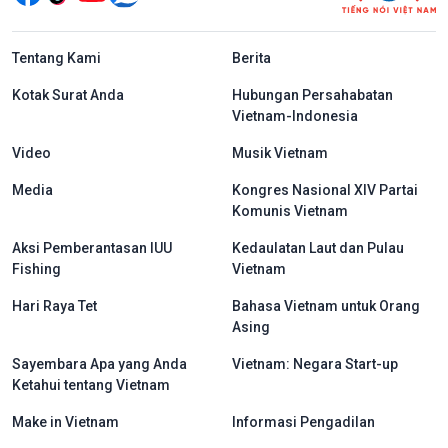
menu footer tiếng Indo
Tentang Kami
Berita
Kotak Surat Anda
Hubungan Persahabatan
Vietnam-Indonesia
Video
Musik Vietnam
Media
Kongres Nasional XIV Partai
Komunis Vietnam
Aksi Pemberantasan IUU
Kedaulatan Laut dan Pulau
Fishing
Vietnam
Hari Raya Tet
Bahasa Vietnam untuk Orang
Asing
Sayembara Apa yang Anda
Vietnam: Negara Start-up
Ketahui tentang Vietnam
Make in Vietnam
Informasi Pengadilan