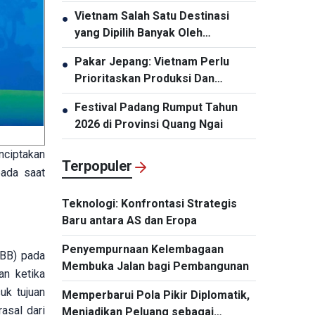
Kunjungan Kenegaraan ke
Vietnam Salah Satu Destinasi
●
Australia dan Selandia Baru
yang Dipilih Banyak Oleh
Wisatawan India
Pakar Jepang: Vietnam Perlu
●
Prioritaskan Produksi Dan
Pengemasan Chip Semikonduktor
Festival Padang Rumput Tahun
●
2026 di Provinsi Quang Ngai
nciptakan
Terpopuler
pada saat
Teknologi: Konfrontasi Strategis
Baru antara AS dan Eropa
Penyempurnaan Kelembagaan
PBB) pada
Membuka Jalan bagi Pembangunan
n ketika
uk tujuan
Memperbarui Pola Pikir Diplomatik,
asal dari
Menjadikan Peluang sebagai