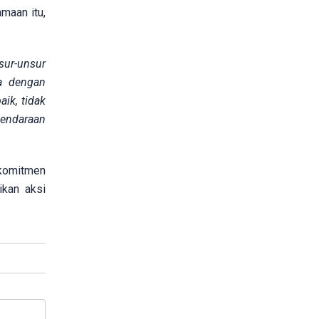
maan itu,
sur-unsur
a dengan
ik, tidak
 kendaraan
komitmen
ikan aksi