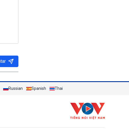
tar
Russian
Spanish
Thai