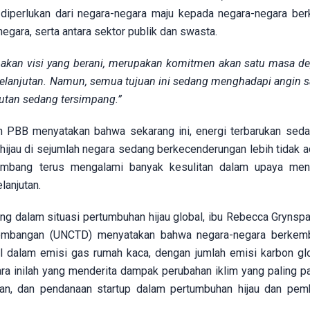
diperlukan dari negara-negara maju kepada negara-negara be
gara, serta antara sektor publik dan swasta.
akan visi yang berani, merupakan komitmen akan satu masa d
rkelanjutan. Namun, semua tujuan ini sedang menghadapi angin s
jutan sedang tersimpang.”
n PBB menyatakan bahwa sekarang ini, energi terbarukan sed
hijau di sejumlah negara sedang berkecenderungan lebih tidak ad
embang terus mengalami banyak kesulitan dalam upaya meng
anjutan.
ng dalam situasi pertumbuhan hijau global, ibu Rebecca Grynspa
embangan (UNCTD) menyatakan bahwa negara-negara berkem
l dalam emisi gas rumah kaca, dengan jumlah emisi karbon gl
ara inilah yang menderita dampak perubahan iklim yang paling pa
gan, dan pendanaan startup dalam pertumbuhan hijau dan pe