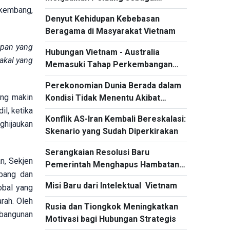
rkembang,
Sumber Daya Pembangunan
Denyut Kehidupan Kebebasan
Beragama di Masyarakat Vietnam
epan yang
Hubungan Vietnam - Australia
akal yang
Memasuki Tahap Perkembangan
Baru
Perekonomian Dunia Berada dalam
ang makin
Kondisi Tidak Menentu Akibat
Konflik Berkepanjangan di Timur
il, ketika
Konflik AS-Iran Kembali Bereskalasi:
Tengah
hijaukan
Skenario yang Sudah Diperkirakan
Serangkaian Resolusi Baru
n, Sekjen
Pemerintah Menghapus Hambatan
bang dan
Kelembagaan
Misi Baru dari Intelektual Vietnam
obal yang
rah. Oleh
Rusia dan Tiongkok Meningkatkan
mbangunan
Motivasi bagi Hubungan Strategis