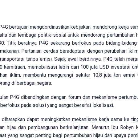
P4G bertujuan mengoordinasikan kebijakan, mendorong kerja sam
ha dan lembaga politik-sosial untuk mendorong pertumbuhan hij
 Titik beratnya P4G sekarang berfokus pada bidang-bidang p
makanan; Pertanian cerdas beradaptasi dengan perubahan ikli
transportasi tanpa emisi. Sejak awal berdirinya, P4G telah mera
 100 kemitraan, memobilisasi lebih dari 100 juta USD investasi u
han iklim, membantu mengurangi sekitar 10,8 juta ton emisi
orang di berbagai negara.
gulan P4G dibandingkan dengan forum dan mekanisme pertumbu
berfokus pada solusi yang sangat bersifat lokalisasi.
 diharapkan dapat meningkatkan mekanisme kerja sama ke tin
han hijau dan pembangunan berkelanjutan. Menurut Ibu Robyn 
saat yang sangat penting bagi pertumbuhan hijau dan upaya pe