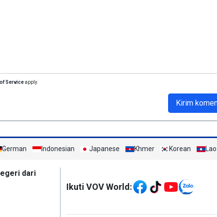
of Service
apply.
Kirim komen
German
Indonesian
Japanese
Khmer
Korean
Lao
Mạng xã hội
egeri dari
Ikuti VOV World: