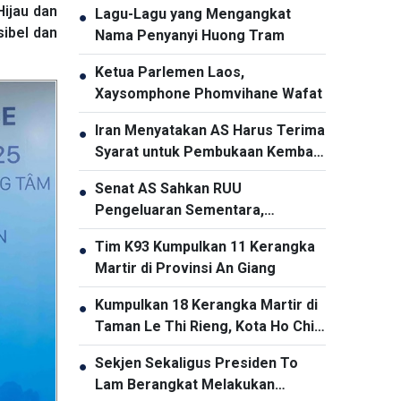
Hijau dan
Lagu-Lagu yang Mengangkat
●
ibel dan
Nama Penyanyi Huong Tram
Ketua Parlemen Laos,
●
Xaysomphone Phomvihane Wafat
Iran Menyatakan AS Harus Terima
●
Syarat untuk Pembukaan Kembali
Selat Hormuz
Senat AS Sahkan RUU
●
Pengeluaran Sementara,
Menghindari Risiko Penutupan
Tim K93 Kumpulkan 11 Kerangka
●
Pemerintah
Martir di Provinsi An Giang
Kumpulkan 18 Kerangka Martir di
●
Taman Le Thi Rieng, Kota Ho Chi
Minh
Sekjen Sekaligus Presiden To
●
Lam Berangkat Melakukan