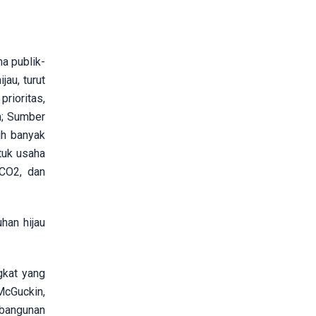
a publik-
au, turut
rioritas,
m; Sumber
ih banyak
ntuk usaha
 CO2, dan
han hijau
gkat yang
McGuckin,
mbangunan