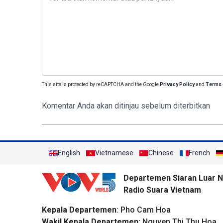
This site is protected by reCAPTCHA and the Google
Privacy Policy
and
Terms 
Komentar Anda akan ditinjau sebelum diterbitkan
English
Vietnamese
Chinese
French
Departemen Siaran Luar N
Radio Suara Vietnam
Kepala Departemen
: Pho Cam Hoa
Wakil Kepala Departemen:
Nguyen Thi Thu Hoa