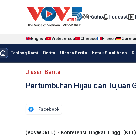
Nhảy đến nội dung
Đa phương t
Radio
Podcast
English
Vietnamese
Chinese
French
Germa
menu trang chủ tiếng Indo
Tentang Kami
Berita
Ulasan Berita
Kotak Surat Anda
R
menu phụ tiếng Indo
Ulasan Berita
Pertumbuhan Hijau dan Tujuan 
Facebook
(VOVWORLD) - Konferensi Tingkat Tinggi (KTT)