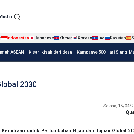
iện tiếng Indo
Media
n
Indonesian
Japanese
Khmer
Korean
Lao
Russian
S
umah ASEAN
Kisah-kisah dari desa
Kampanye 500 Hari Siang-Mal
Global 2030
Selasa, 15/04/2
Qua
 Kemitraan untuk Pertumbuhan Hijau dan Tujuan Global 20