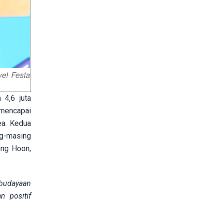
vel Festa
 4,6 juta
 mencapai
ea. Kedua
ng-masing
ong Hoon,
ebudayaan
n positif