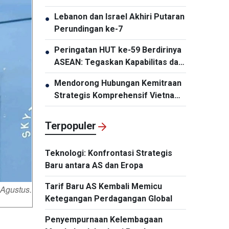
Baru
Lebanon dan Israel Akhiri Putaran
●
Perundingan ke-7
Peringatan HUT ke-59 Berdirinya
●
ASEAN: Tegaskan Kapabilitas dan
Daya Tariknya
Mendorong Hubungan Kemitraan
●
Strategis Komprehensif Vietnam-
Thailand Semakin Substansial dan
Efektif
Terpopuler
Teknologi: Konfrontasi Strategis
Baru antara AS dan Eropa
Tarif Baru AS Kembali Memicu
Agustus.
Ketegangan Perdagangan Global
Penyempurnaan Kelembagaan