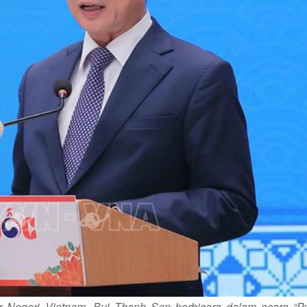
ar Negeri Vietnam, Bui Thanh Son berbicara dalam acara “P