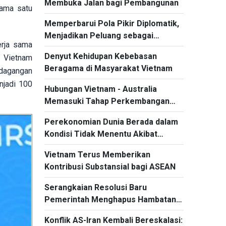
Membuka Jalan bagi Pembangunan
tama satu
Memperbarui Pola Pikir Diplomatik,
Menjadikan Peluang sebagai
erja sama
Sumber Daya Pembangunan
Denyut Kehidupan Kebebasan
, Vietnam
Beragama di Masyarakat Vietnam
rdagangan
njadi 100
Hubungan Vietnam - Australia
Memasuki Tahap Perkembangan
Baru
Perekonomian Dunia Berada dalam
Kondisi Tidak Menentu Akibat
Konflik Berkepanjangan di Timur
Vietnam Terus Memberikan
Tengah
Kontribusi Substansial bagi ASEAN
Serangkaian Resolusi Baru
Pemerintah Menghapus Hambatan
Kelembagaan
Konflik AS-Iran Kembali Bereskalasi: