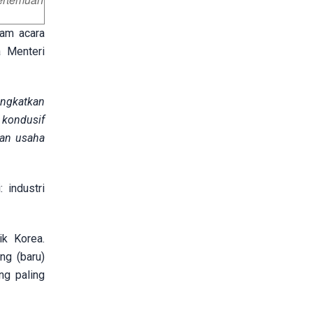
lam acara
a Menteri
ingkatkan
 kondusif
dan usaha
 industri
ik Korea.
ng (baru)
ng paling