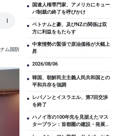
国連人権専門家、アメリカにキュー
●
バ制裁の終了を呼びかけ
ベトナムと豪、及びNZの関係は双
●
方に利益をもたらす
中東情勢の緊張で原油価格が大幅上
●
トナム国防
昇
2026/08/06
●
韓国、朝鮮民主主義人民共和国との
●
平和共存を強調
レバノンとイスラエル、第7回交渉
●
を終了
ハノイ市の100年先を見据えたマス
●
タープラン：首都圏の建設・発展へ
の志