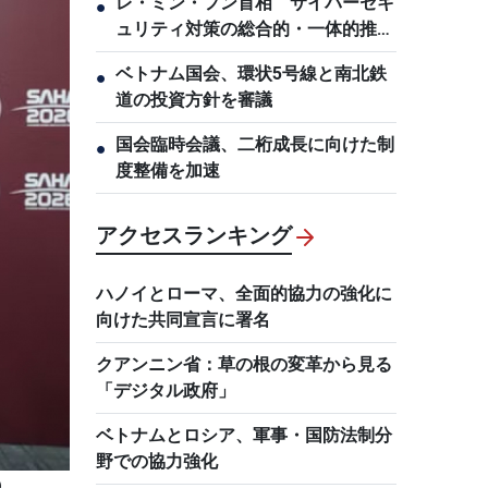
レ・ミン・フン首相 サイバーセキ
●
ュリティ対策の総合的・一体的推進
を指示
ベトナム国会、環状5号線と南北鉄
●
道の投資方針を審議
国会臨時会議、二桁成長に向けた制
●
度整備を加速
アクセスランキング
ハノイとローマ、全面的協力の強化に
向けた共同宣言に署名
クアンニン省：草の根の変革から見る
「デジタル政府」
ベトナムとロシア、軍事・国防法制分
野での協力強化
）