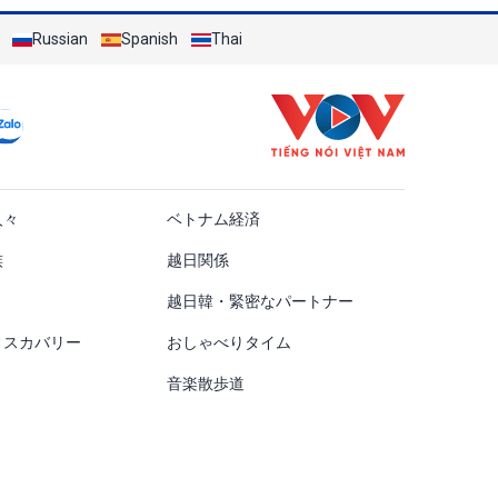
Russian
Spanish
Thai
ật
人々
ベトナム経済
族
越日関係
越日韓・緊密なパートナー
ィスカバリー
おしゃべりタイム
音楽散歩道