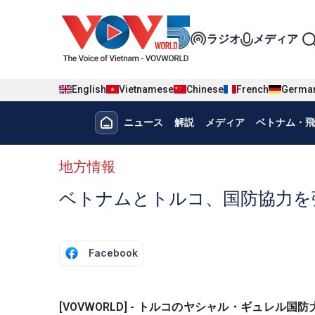
Nhảy đến nội dung
Đa phương t
ラジオ
メディア
English
Vietnamese
Chinese
French
Germa
Menu trang chủ tiếng nhật
ニュース
解説
メディア
ベトナム・飛
menu phụ tiếng Nhật
地方情報
ベトナムとトルコ、国防協力を
Facebook
[VOVWORLD] - トルコのヤシャル・ギュ