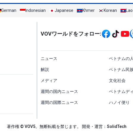
German
Indonesian
Japanese
Khmer
Korean
Lao
Mạng xã hội
VOVワールドをフォロー:
menu footer tiếng Nh
ニュース
ベトナムの
解説
ベトナム民
メディア
文化社会
週間の国内ニュース
ベトナムデ
週間の国際ニュース
ハノイ便り
著作権 © VOV5。無断転載を禁じます。 開発・運営：SolidTech