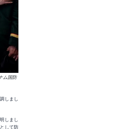
ナム国防
調しまし
明しまし
として防