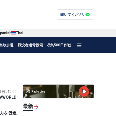
聞いてください
panish
Thai
楽散歩道
戦没者遺骨捜索・収集500日作戦
日 , 12:00
VWORLD
最新
協力を促進