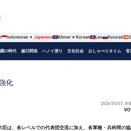
iện tiếng Nhật
n
Indonesian
Japanese
Khmer
Korean
Lao
Russian
S
躍の時代
越日関係
ハノイ便り
文化社会
おしゃべりタイム
音
強化
2026/05/07, 木曜
VO
レル国防大臣は、各レベルでの代表団交流に加え、各軍種・兵科間の