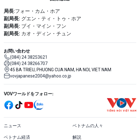
局長
:フォー・カム・ホア
副局長:
グエン・ティ・トゥ・ホア
副局長:
ブイ・マイン・フン
副局長:
カオ・ディン・チュン
お問い合わせ
(084) 24 38253621
(084) 24 38266707
45 BA TRIEU, PHUONG CUA NAM, HA NOI, VIET NAM
vovjapanese2004@yahoo.co.jp
Mạng xã hội
VOVワールドをフォロー:
menu footer tiếng Nhật
ニュース
ベトナムの人々
ベトナム経済
解説