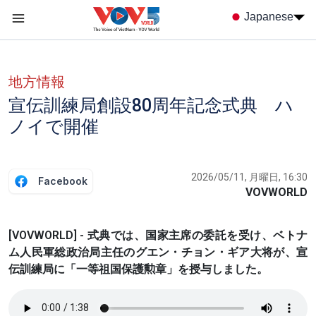
Nhảy đến nội dung
Japanese
Menu trang chủ tiếng nhật
menu phụ tiếng Nhật
地方情報
宣伝訓練局創設80周年記念式典 ハ
ノイで開催
2026/05/11, 月曜日, 16:30
Facebook
VOVWORLD
[VOVWORLD] - 式典では、国家主席の委託を受け、ベトナ
ム人民軍総政治局主任のグエン・チョン・ギア大将が、宣
伝訓練局に「一等祖国保護勲章」を授与しました。