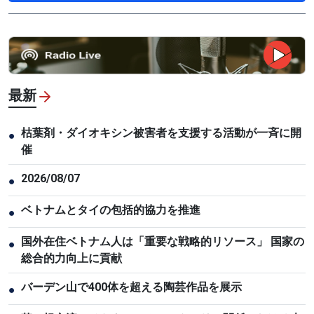
最新
枯葉剤・ダイオキシン被害者を支援する活動が一斉に開
●
催
2026/08/07
●
ベトナムとタイの包括的協力を推進
●
国外在住ベトナム人は「重要な戦略的リソース」 国家の
●
総合的力向上に貢献
バーデン山で400体を超える陶芸作品を展示
●