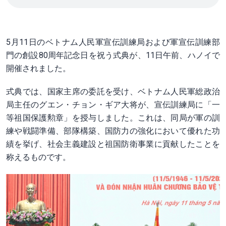
5月11日のベトナム人民軍宣伝訓練局および軍宣伝訓練部
門の創設80周年記念日を祝う式典が、11日午前、ハノイで
開催されました。
式典では、国家主席の委託を受け、ベトナム人民軍総政治
局主任のグエン・チョン・ギア大将が、宣伝訓練局に「一
等祖国保護勲章」を授与しました。これは、同局が軍の訓
練や戦闘準備、部隊構築、国防力の強化において優れた功
績を挙げ、社会主義建設と祖国防衛事業に貢献したことを
称えるものです。