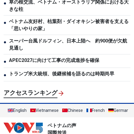
草の根交流、ベトナム・オーストラリア関係における大
●
きな柱
ベトナム友好村、枯葉剤・ダイオキシン被害者を支える
●
「思いやりの家」
スーパー台風ドルフィン、日本上陸へ 約900便が欠航
●
見通し
APEC2027に向けて工事の完成進捗を確保
●
トランプ米大統領、後継候補を語るのは時期尚早
●
アクセスランキング
English
Vietnamese
Chinese
French
German
ベトナムの声
国際放送