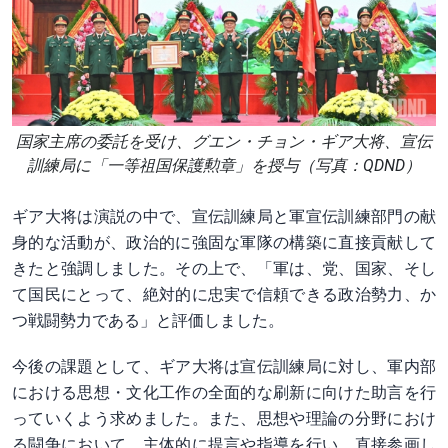
国家主席の委託を受け、グエン・チョン・ギア大将、宣伝
訓練局に「一等祖国保護勲章」を授与（写真：QDND）
ギア大将は演説の中で、宣伝訓練局と軍宣伝訓練部門の献
身的な活動が、政治的に強固な軍隊の構築に直接貢献して
きたと強調しました。その上で、「軍は、党、国家、そし
て国民にとって、絶対的に忠実で信頼できる政治勢力、か
つ戦闘勢力である」と評価しました。
今後の課題として、ギア大将は宣伝訓練局に対し、軍内部
における思想・文化工作の全面的な刷新に向けた助言を行
っていくよう求めました。また、思想や理論の分野におけ
る闘争において、主体的に提言や指導を行い、直接参画し